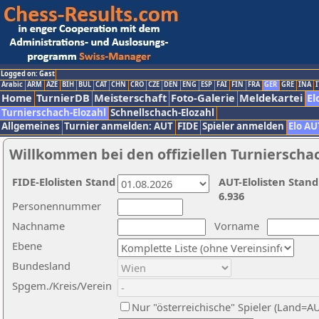
Logged on: Gast
Arabic
ARM
AZE
BIH
BUL
CAT
CHN
CRO
CZE
DEN
ENG
ESP
FAI
FIN
FRA
GER
GRE
INA
I
Home
TurnierDB
Meisterschaft
Foto-Galerie
Meldekartei
El
Turnierschach-Elozahl
Schnellschach-Elozahl
Allgemeines
Turnier anmelden: AUT
FIDE
Spieler anmelden
Elo AU
Willkommen bei den offiziellen Turnierscha
FIDE-Elolisten Stand
AUT-Elolisten Stand
6.936
Personennummer
Nachname
Vorname
Ebene
Bundesland
Spgem./Kreis/Verein
Nur "österreichische" Spieler (Land=A