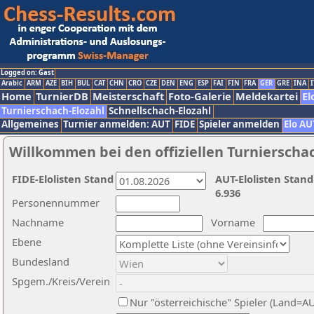
Logged on: Gast
Arabic
ARM
AZE
BIH
BUL
CAT
CHN
CRO
CZE
DEN
ENG
ESP
FAI
FIN
FRA
GER
GRE
INA
I
Home
TurnierDB
Meisterschaft
Foto-Galerie
Meldekartei
El
Turnierschach-Elozahl
Schnellschach-Elozahl
Allgemeines
Turnier anmelden: AUT
FIDE
Spieler anmelden
Elo AU
Willkommen bei den offiziellen Turnierscha
FIDE-Elolisten Stand
AUT-Elolisten Stand
6.936
Personennummer
Nachname
Vorname
Ebene
Bundesland
Spgem./Kreis/Verein
Nur "österreichische" Spieler (Land=A