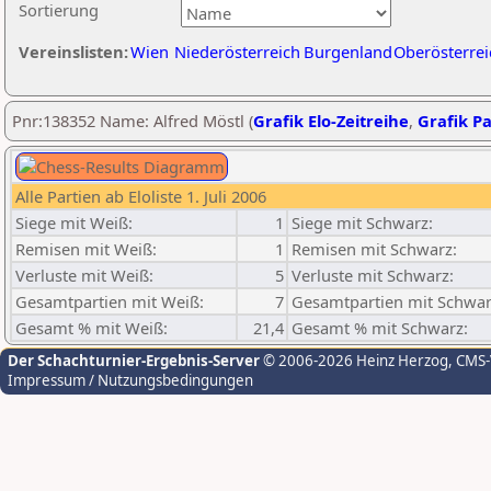
Sortierung
Vereinslisten:
Wien
Niederösterreich
Burgenland
Oberösterrei
Pnr:138352 Name: Alfred Möstl (
Grafik Elo-Zeitreihe
,
Grafik Pa
Alle Partien ab Eloliste 1. Juli 2006
Siege mit Weiß:
1
Siege mit Schwarz:
Remisen mit Weiß:
1
Remisen mit Schwarz:
Verluste mit Weiß:
5
Verluste mit Schwarz:
Gesamtpartien mit Weiß:
7
Gesamtpartien mit Schwar
Gesamt % mit Weiß:
21,4
Gesamt % mit Schwarz:
Der Schachturnier-Ergebnis-Server
© 2006-2026 Heinz Herzog
, CMS
Impressum / Nutzungsbedingungen