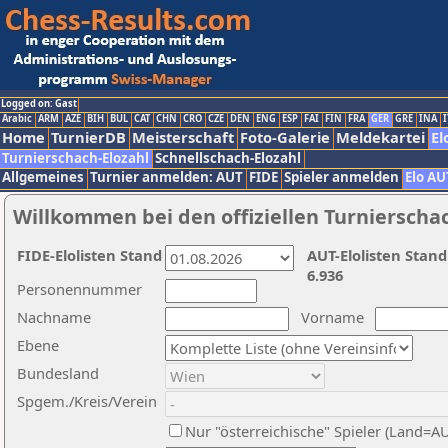
Logged on: Gast
Arabic
ARM
AZE
BIH
BUL
CAT
CHN
CRO
CZE
DEN
ENG
ESP
FAI
FIN
FRA
GER
GRE
INA
I
Home
TurnierDB
Meisterschaft
Foto-Galerie
Meldekartei
El
Turnierschach-Elozahl
Schnellschach-Elozahl
Allgemeines
Turnier anmelden: AUT
FIDE
Spieler anmelden
Elo AU
Willkommen bei den offiziellen Turnierscha
FIDE-Elolisten Stand
AUT-Elolisten Stand
6.936
Personennummer
Nachname
Vorname
Ebene
Bundesland
Spgem./Kreis/Verein
Nur "österreichische" Spieler (Land=A