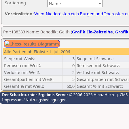
Sortierung
Vereinslisten:
Wien
Niederösterreich
Burgenland
Oberösterrei
Pnr:138333 Name: Benedikt Geith (
Grafik Elo-Zeitreihe
,
Grafik
Alle Partien ab Eloliste 1. Juli 2006
Siege mit Weiß:
3
Siege mit Schwarz:
Remisen mit Weiß:
0
Remisen mit Schwarz:
Verluste mit Weiß:
2
Verluste mit Schwarz:
Gesamtpartien mit Weiß:
5
Gesamtpartien mit Schwar
Gesamt % mit Weiß:
60,0
Gesamt % mit Schwarz:
Der Schachturnier-Ergebnis-Server
© 2006-2026 Heinz Herzog
, CMS
Impressum / Nutzungsbedingungen