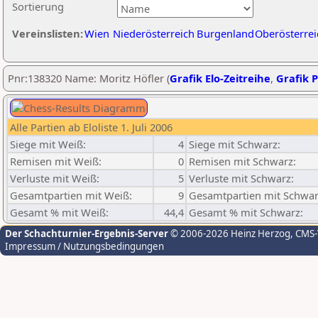
Sortierung
Vereinslisten:
Wien
Niederösterreich
Burgenland
Oberösterrei
Pnr:138320 Name: Moritz Höfler (
Grafik Elo-Zeitreihe
,
Grafik P
Alle Partien ab Eloliste 1. Juli 2006
Siege mit Weiß:
4
Siege mit Schwarz:
Remisen mit Weiß:
0
Remisen mit Schwarz:
Verluste mit Weiß:
5
Verluste mit Schwarz:
Gesamtpartien mit Weiß:
9
Gesamtpartien mit Schwar
Gesamt % mit Weiß:
44,4
Gesamt % mit Schwarz:
Der Schachturnier-Ergebnis-Server
© 2006-2026 Heinz Herzog
, CMS
Impressum / Nutzungsbedingungen