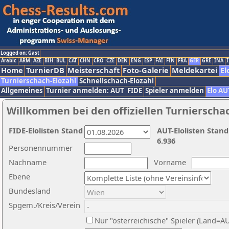
Logged on: Gast
Arabic
ARM
AZE
BIH
BUL
CAT
CHN
CRO
CZE
DEN
ENG
ESP
FAI
FIN
FRA
GER
GRE
INA
I
Home
TurnierDB
Meisterschaft
Foto-Galerie
Meldekartei
El
Turnierschach-Elozahl
Schnellschach-Elozahl
Allgemeines
Turnier anmelden: AUT
FIDE
Spieler anmelden
Elo AU
Willkommen bei den offiziellen Turnierscha
FIDE-Elolisten Stand
AUT-Elolisten Stand
6.936
Personennummer
Nachname
Vorname
Ebene
Bundesland
Spgem./Kreis/Verein
Nur "österreichische" Spieler (Land=A