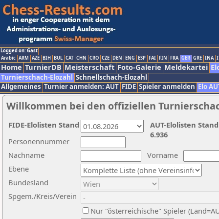
Logged on: Gast
Arabic
ARM
AZE
BIH
BUL
CAT
CHN
CRO
CZE
DEN
ENG
ESP
FAI
FIN
FRA
GER
GRE
INA
I
Home
TurnierDB
Meisterschaft
Foto-Galerie
Meldekartei
El
Turnierschach-Elozahl
Schnellschach-Elozahl
Allgemeines
Turnier anmelden: AUT
FIDE
Spieler anmelden
Elo AU
Willkommen bei den offiziellen Turnierscha
FIDE-Elolisten Stand
AUT-Elolisten Stand
6.936
Personennummer
Nachname
Vorname
Ebene
Bundesland
Spgem./Kreis/Verein
Nur "österreichische" Spieler (Land=A