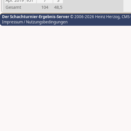
Apr. 2019
951
7
3
Gesamt
104
48,5
Der Schachturnier-Ergebnis-Server
© 2006-2026 Heinz Herzog
, CMS
Impressum / Nutzungsbedingungen