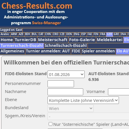
Logged on: Gast
Arabic
ARM
AZE
BIH
BUL
CAT
CHN
CRO
CZE
DEN
ENG
ESP
FAI
FIN
FRA
GER
GRE
INA
I
Home
TurnierDB
Meisterschaft
Foto-Galerie
Meldekartei
El
Turnierschach-Elozahl
Schnellschach-Elozahl
Allgemeines
Turnier anmelden: AUT
FIDE
Spieler anmelden
Elo AU
Willkommen bei den offiziellen Turnierscha
FIDE-Elolisten Stand
AUT-Elolisten Stand
6.936
Personennummer
Nachname
Vorname
Ebene
Bundesland
Spgem./Kreis/Verein
Nur "österreichische" Spieler (Land=A