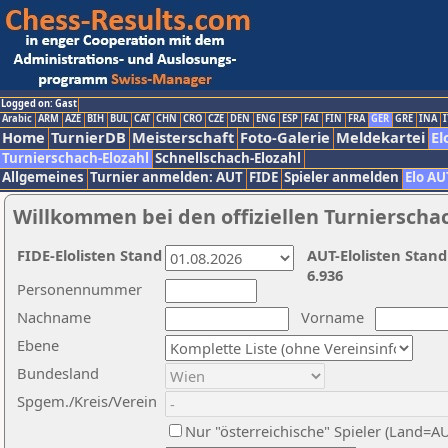
Logged on: Gast
Arabic
ARM
AZE
BIH
BUL
CAT
CHN
CRO
CZE
DEN
ENG
ESP
FAI
FIN
FRA
GER
GRE
INA
I
Home
TurnierDB
Meisterschaft
Foto-Galerie
Meldekartei
El
Turnierschach-Elozahl
Schnellschach-Elozahl
Allgemeines
Turnier anmelden: AUT
FIDE
Spieler anmelden
Elo AU
Willkommen bei den offiziellen Turnierscha
FIDE-Elolisten Stand
AUT-Elolisten Stand
6.936
Personennummer
Nachname
Vorname
Ebene
Bundesland
Spgem./Kreis/Verein
Nur "österreichische" Spieler (Land=A