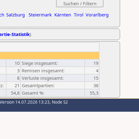
ch
Salzburg
Steiermark
Kärnten
Tirol
Vorarlberg
rtie-Statistik
)
10
Siege insgesamt:
19
3
Remisen insgesamt:
4
8
Verluste insgesamt:
15
z:
21
Gesamtpartien:
38
54,8
Gesamt %:
55,3
-Version 14.07.2026 13:23, Node S2