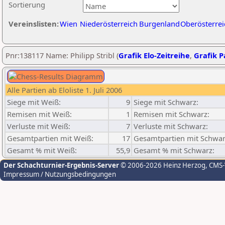
Sortierung
Vereinslisten:
Wien
Niederösterreich
Burgenland
Oberösterrei
Pnr:138117 Name: Philipp Stribl (
Grafik Elo-Zeitreihe
,
Grafik Pa
Alle Partien ab Eloliste 1. Juli 2006
Siege mit Weiß:
9
Siege mit Schwarz:
Remisen mit Weiß:
1
Remisen mit Schwarz:
Verluste mit Weiß:
7
Verluste mit Schwarz:
Gesamtpartien mit Weiß:
17
Gesamtpartien mit Schwar
Gesamt % mit Weiß:
55,9
Gesamt % mit Schwarz:
Der Schachturnier-Ergebnis-Server
© 2006-2026 Heinz Herzog
, CMS
Impressum / Nutzungsbedingungen