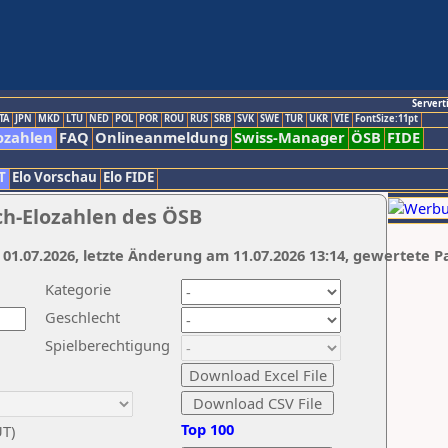
Servert
TA
JPN
MKD
LTU
NED
POL
POR
ROU
RUS
SRB
SVK
SWE
TUR
UKR
VIE
FontSize:11pt
ozahlen
FAQ
Onlineanmeldung
Swiss-Manager
ÖSB
FIDE
T
Elo Vorschau
Elo FIDE
ch-Elozahlen des ÖSB
 01.07.2026, letzte Änderung am 11.07.2026 13:14, gewertete P
Kategorie
Geschlecht
Spielberechtigung
Top 100
UT)