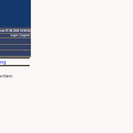
ime 07.08.2026 14:04:02
Login
Logout
artien: