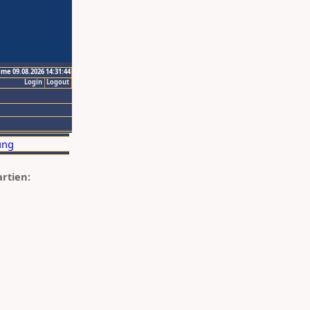
ime 09.08.2026 14:31:44
Login
Logout
artien: