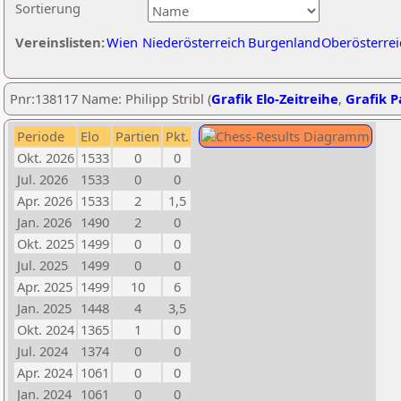
Sortierung
Vereinslisten:
Wien
Niederösterreich
Burgenland
Oberösterrei
Pnr:138117 Name: Philipp Stribl (
Grafik Elo-Zeitreihe
,
Grafik Pa
Periode
Elo
Partien
Pkt.
Okt. 2026
1533
0
0
Jul. 2026
1533
0
0
Apr. 2026
1533
2
1,5
Jan. 2026
1490
2
0
Okt. 2025
1499
0
0
Jul. 2025
1499
0
0
Apr. 2025
1499
10
6
Jan. 2025
1448
4
3,5
Okt. 2024
1365
1
0
Jul. 2024
1374
0
0
Apr. 2024
1061
0
0
Jan. 2024
1061
0
0