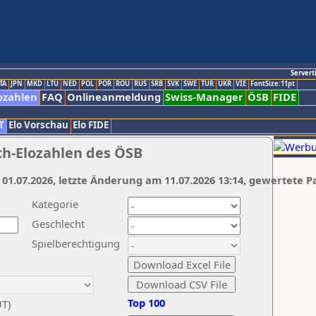
Servert
TA
JPN
MKD
LTU
NED
POL
POR
ROU
RUS
SRB
SVK
SWE
TUR
UKR
VIE
FontSize:11pt
ozahlen
FAQ
Onlineanmeldung
Swiss-Manager
ÖSB
FIDE
T
Elo Vorschau
Elo FIDE
ch-Elozahlen des ÖSB
 01.07.2026, letzte Änderung am 11.07.2026 13:14, gewertete P
Kategorie
Geschlecht
Spielberechtigung
Top 100
UT)