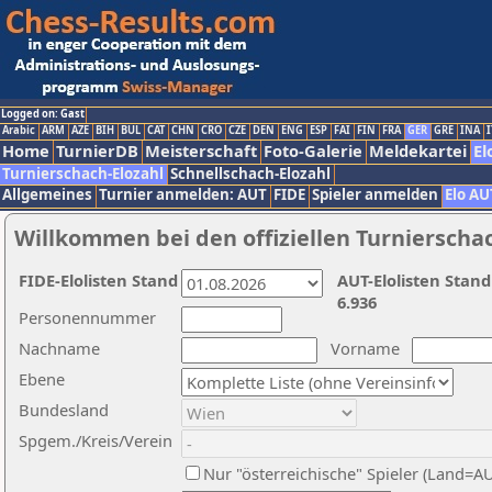
Logged on: Gast
Arabic
ARM
AZE
BIH
BUL
CAT
CHN
CRO
CZE
DEN
ENG
ESP
FAI
FIN
FRA
GER
GRE
INA
I
Home
TurnierDB
Meisterschaft
Foto-Galerie
Meldekartei
El
Turnierschach-Elozahl
Schnellschach-Elozahl
Allgemeines
Turnier anmelden: AUT
FIDE
Spieler anmelden
Elo AU
Willkommen bei den offiziellen Turnierscha
FIDE-Elolisten Stand
AUT-Elolisten Stand
6.936
Personennummer
Nachname
Vorname
Ebene
Bundesland
Spgem./Kreis/Verein
Nur "österreichische" Spieler (Land=A