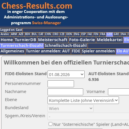
Logged on: Gast
Arabic
ARM
AZE
BIH
BUL
CAT
CHN
CRO
CZE
DEN
ENG
ESP
FAI
FIN
FRA
GER
GRE
INA
I
Home
TurnierDB
Meisterschaft
Foto-Galerie
Meldekartei
El
Turnierschach-Elozahl
Schnellschach-Elozahl
Allgemeines
Turnier anmelden: AUT
FIDE
Spieler anmelden
Elo AU
Willkommen bei den offiziellen Turnierscha
FIDE-Elolisten Stand
AUT-Elolisten Stand
6.936
Personennummer
Nachname
Vorname
Ebene
Bundesland
Spgem./Kreis/Verein
Nur "österreichische" Spieler (Land=A