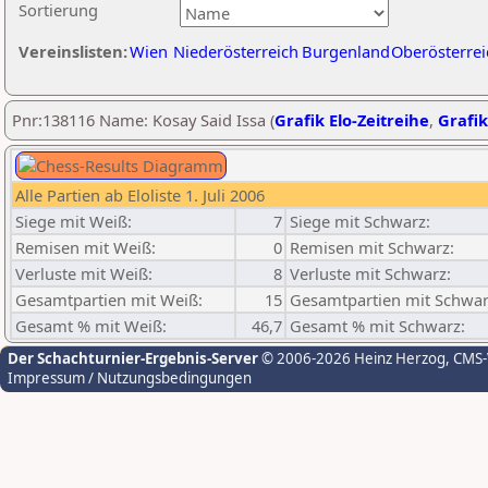
Sortierung
Vereinslisten:
Wien
Niederösterreich
Burgenland
Oberösterrei
Pnr:138116 Name: Kosay Said Issa (
Grafik Elo-Zeitreihe
,
Grafik
Alle Partien ab Eloliste 1. Juli 2006
Siege mit Weiß:
7
Siege mit Schwarz:
Remisen mit Weiß:
0
Remisen mit Schwarz:
Verluste mit Weiß:
8
Verluste mit Schwarz:
Gesamtpartien mit Weiß:
15
Gesamtpartien mit Schwar
Gesamt % mit Weiß:
46,7
Gesamt % mit Schwarz:
Der Schachturnier-Ergebnis-Server
© 2006-2026 Heinz Herzog
, CMS
Impressum / Nutzungsbedingungen