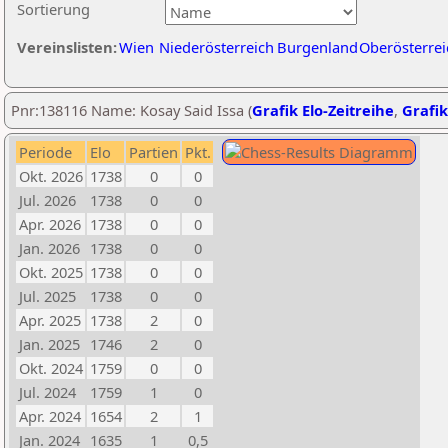
Sortierung
Vereinslisten:
Wien
Niederösterreich
Burgenland
Oberösterrei
Pnr:138116 Name: Kosay Said Issa (
Grafik Elo-Zeitreihe
,
Grafik
Periode
Elo
Partien
Pkt.
Okt. 2026
1738
0
0
Jul. 2026
1738
0
0
Apr. 2026
1738
0
0
Jan. 2026
1738
0
0
Okt. 2025
1738
0
0
Jul. 2025
1738
0
0
Apr. 2025
1738
2
0
Jan. 2025
1746
2
0
Okt. 2024
1759
0
0
Jul. 2024
1759
1
0
Apr. 2024
1654
2
1
Jan. 2024
1635
1
0,5