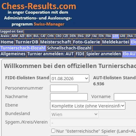
Logged on: Gast
Arabic
ARM
AZE
BIH
BUL
CAT
CHN
CRO
CZE
DEN
ENG
ESP
FAI
FIN
FRA
GER
GRE
INA
I
Home
TurnierDB
Meisterschaft
Foto-Galerie
Meldekartei
El
Turnierschach-Elozahl
Schnellschach-Elozahl
Allgemeines
Turnier anmelden: AUT
FIDE
Spieler anmelden
Elo AU
Willkommen bei den offiziellen Turnierscha
FIDE-Elolisten Stand
AUT-Elolisten Stand
6.936
Personennummer
Nachname
Vorname
Ebene
Bundesland
Spgem./Kreis/Verein
Nur "österreichische" Spieler (Land=A