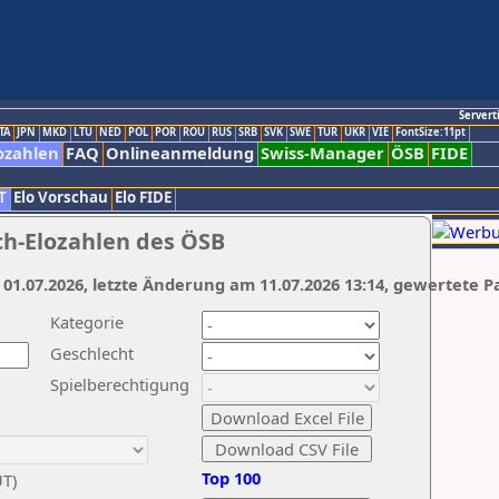
Servert
TA
JPN
MKD
LTU
NED
POL
POR
ROU
RUS
SRB
SVK
SWE
TUR
UKR
VIE
FontSize:11pt
ozahlen
FAQ
Onlineanmeldung
Swiss-Manager
ÖSB
FIDE
T
Elo Vorschau
Elo FIDE
ch-Elozahlen des ÖSB
 01.07.2026, letzte Änderung am 11.07.2026 13:14, gewertete P
Kategorie
Geschlecht
Spielberechtigung
Top 100
UT)