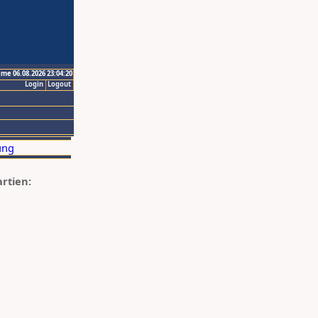
ime 06.08.2026 23:04:20
Login
Logout
artien: