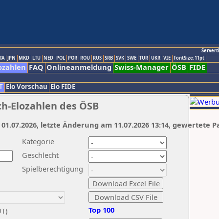
Servert
TA
JPN
MKD
LTU
NED
POL
POR
ROU
RUS
SRB
SVK
SWE
TUR
UKR
VIE
FontSize:11pt
ozahlen
FAQ
Onlineanmeldung
Swiss-Manager
ÖSB
FIDE
T
Elo Vorschau
Elo FIDE
ch-Elozahlen des ÖSB
 01.07.2026, letzte Änderung am 11.07.2026 13:14, gewertete P
Kategorie
Geschlecht
Spielberechtigung
Top 100
UT)