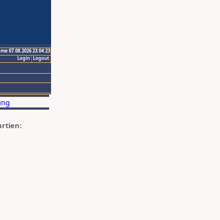
ime 07.08.2026 23:04:23
Login
Logout
artien: