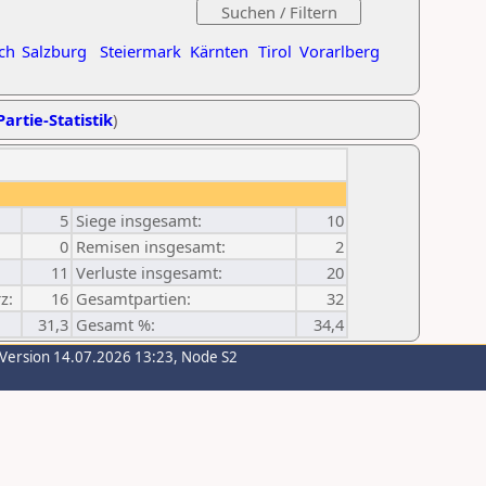
ch
Salzburg
Steiermark
Kärnten
Tirol
Vorarlberg
Partie-Statistik
)
5
Siege insgesamt:
10
0
Remisen insgesamt:
2
11
Verluste insgesamt:
20
z:
16
Gesamtpartien:
32
31,3
Gesamt %:
34,4
-Version 14.07.2026 13:23, Node S2