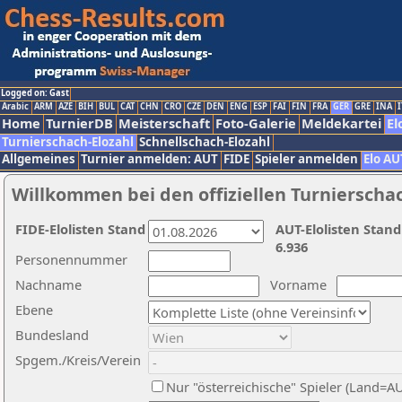
Logged on: Gast
Arabic
ARM
AZE
BIH
BUL
CAT
CHN
CRO
CZE
DEN
ENG
ESP
FAI
FIN
FRA
GER
GRE
INA
I
Home
TurnierDB
Meisterschaft
Foto-Galerie
Meldekartei
El
Turnierschach-Elozahl
Schnellschach-Elozahl
Allgemeines
Turnier anmelden: AUT
FIDE
Spieler anmelden
Elo AU
Willkommen bei den offiziellen Turnierscha
FIDE-Elolisten Stand
AUT-Elolisten Stand
6.936
Personennummer
Nachname
Vorname
Ebene
Bundesland
Spgem./Kreis/Verein
Nur "österreichische" Spieler (Land=A