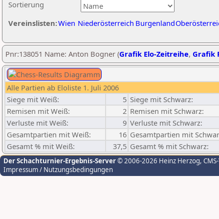
Sortierung
Vereinslisten:
Wien
Niederösterreich
Burgenland
Oberösterrei
Pnr:138051 Name: Anton Bogner (
Grafik Elo-Zeitreihe
,
Grafik 
Alle Partien ab Eloliste 1. Juli 2006
Siege mit Weiß:
5
Siege mit Schwarz:
Remisen mit Weiß:
2
Remisen mit Schwarz:
Verluste mit Weiß:
9
Verluste mit Schwarz:
Gesamtpartien mit Weiß:
16
Gesamtpartien mit Schwar
Gesamt % mit Weiß:
37,5
Gesamt % mit Schwarz:
Der Schachturnier-Ergebnis-Server
© 2006-2026 Heinz Herzog
, CMS
Impressum / Nutzungsbedingungen