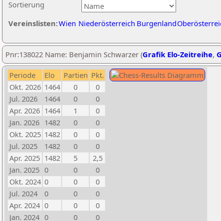
Sortierung
Vereinslisten:
Wien
Niederösterreich
Burgenland
Oberösterrei
Pnr:138022 Name: Benjamin Schwarzer (
Grafik Elo-Zeitreihe
,
G
Periode
Elo
Partien
Pkt.
Okt. 2026
1464
0
0
Jul. 2026
1464
0
0
Apr. 2026
1464
1
0
Jan. 2026
1482
0
0
Okt. 2025
1482
0
0
Jul. 2025
1482
0
0
Apr. 2025
1482
5
2,5
Jan. 2025
0
0
0
Okt. 2024
0
0
0
Jul. 2024
0
0
0
Apr. 2024
0
0
0
Jan. 2024
0
0
0