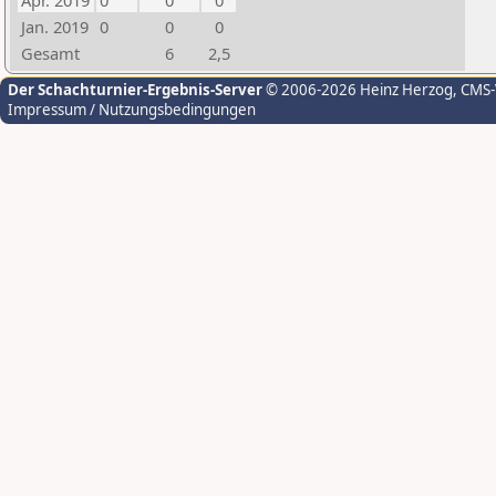
Apr. 2019
0
0
0
Jan. 2019
0
0
0
Gesamt
6
2,5
Der Schachturnier-Ergebnis-Server
© 2006-2026 Heinz Herzog
, CMS
Impressum / Nutzungsbedingungen