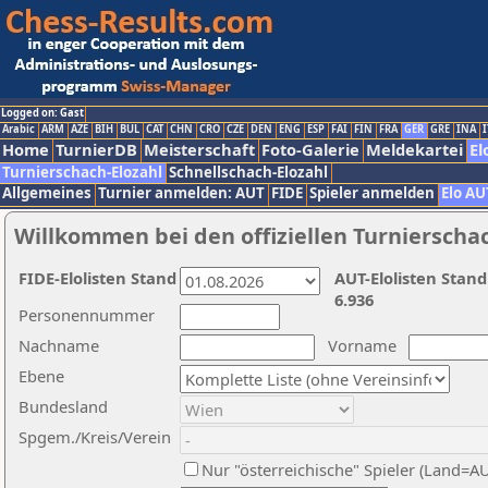
Logged on: Gast
Arabic
ARM
AZE
BIH
BUL
CAT
CHN
CRO
CZE
DEN
ENG
ESP
FAI
FIN
FRA
GER
GRE
INA
I
Home
TurnierDB
Meisterschaft
Foto-Galerie
Meldekartei
El
Turnierschach-Elozahl
Schnellschach-Elozahl
Allgemeines
Turnier anmelden: AUT
FIDE
Spieler anmelden
Elo AU
Willkommen bei den offiziellen Turnierscha
FIDE-Elolisten Stand
AUT-Elolisten Stand
6.936
Personennummer
Nachname
Vorname
Ebene
Bundesland
Spgem./Kreis/Verein
Nur "österreichische" Spieler (Land=A