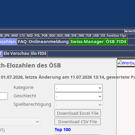
Servert
TA
JPN
MKD
LTU
NED
POL
POR
ROU
RUS
SRB
SVK
SWE
TUR
UKR
VIE
FontSize:11pt
ozahlen
FAQ
Onlineanmeldung
Swiss-Manager
ÖSB
FIDE
T
Elo Vorschau
Elo FIDE
ch-Elozahlen des ÖSB
 01.07.2026, letzte Änderung am 11.07.2026 13:14, gewertete P
Kategorie
Geschlecht
Spielberechtigung
Top 100
UT)