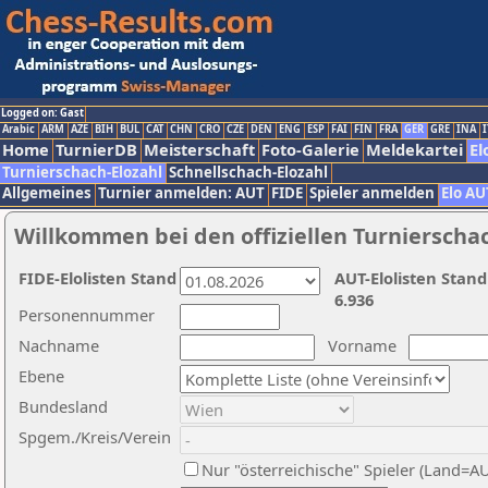
Logged on: Gast
Arabic
ARM
AZE
BIH
BUL
CAT
CHN
CRO
CZE
DEN
ENG
ESP
FAI
FIN
FRA
GER
GRE
INA
I
Home
TurnierDB
Meisterschaft
Foto-Galerie
Meldekartei
El
Turnierschach-Elozahl
Schnellschach-Elozahl
Allgemeines
Turnier anmelden: AUT
FIDE
Spieler anmelden
Elo AU
Willkommen bei den offiziellen Turnierscha
FIDE-Elolisten Stand
AUT-Elolisten Stand
6.936
Personennummer
Nachname
Vorname
Ebene
Bundesland
Spgem./Kreis/Verein
Nur "österreichische" Spieler (Land=A