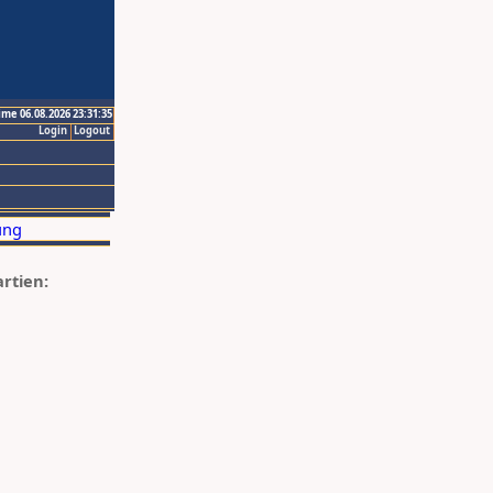
ime 06.08.2026 23:31:35
Login
Logout
artien: