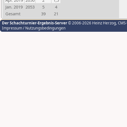
Apr. 2019
2050
2
1,5
Jan. 2019
2053
5
4
Gesamt
39
21
Der Schachturnier-Ergebnis-Server
© 2006-2026 Heinz Herzog
, CMS
Impressum / Nutzungsbedingungen