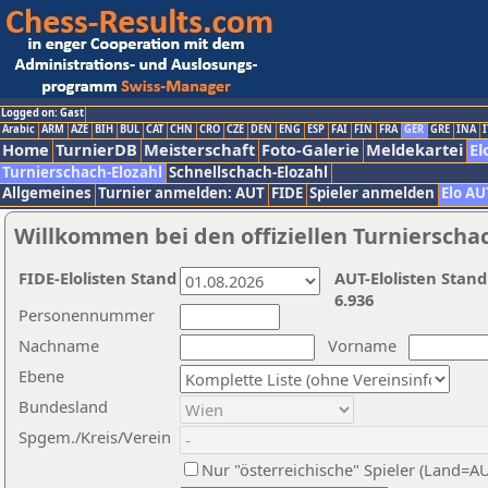
Logged on: Gast
Arabic
ARM
AZE
BIH
BUL
CAT
CHN
CRO
CZE
DEN
ENG
ESP
FAI
FIN
FRA
GER
GRE
INA
I
Home
TurnierDB
Meisterschaft
Foto-Galerie
Meldekartei
El
Turnierschach-Elozahl
Schnellschach-Elozahl
Allgemeines
Turnier anmelden: AUT
FIDE
Spieler anmelden
Elo AU
Willkommen bei den offiziellen Turnierscha
FIDE-Elolisten Stand
AUT-Elolisten Stand
6.936
Personennummer
Nachname
Vorname
Ebene
Bundesland
Spgem./Kreis/Verein
Nur "österreichische" Spieler (Land=A