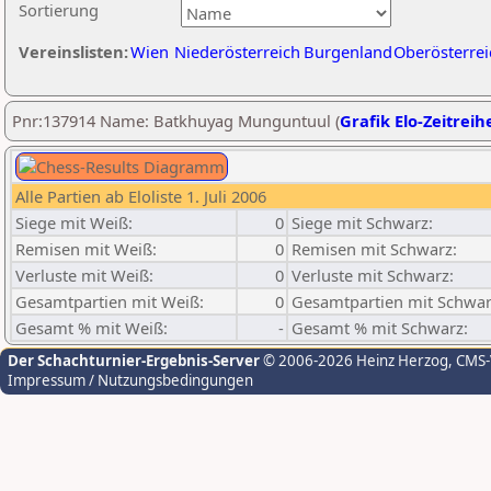
Sortierung
Vereinslisten:
Wien
Niederösterreich
Burgenland
Oberösterrei
Pnr:137914 Name: Batkhuyag Munguntuul (
Grafik Elo-Zeitreih
Alle Partien ab Eloliste 1. Juli 2006
Siege mit Weiß:
0
Siege mit Schwarz:
Remisen mit Weiß:
0
Remisen mit Schwarz:
Verluste mit Weiß:
0
Verluste mit Schwarz:
Gesamtpartien mit Weiß:
0
Gesamtpartien mit Schwar
Gesamt % mit Weiß:
-
Gesamt % mit Schwarz:
Der Schachturnier-Ergebnis-Server
© 2006-2026 Heinz Herzog
, CMS
Impressum / Nutzungsbedingungen