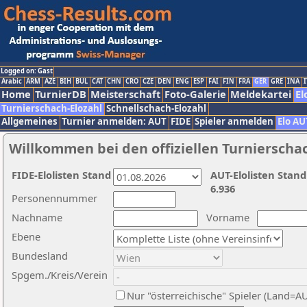
Logged on: Gast
Arabic
ARM
AZE
BIH
BUL
CAT
CHN
CRO
CZE
DEN
ENG
ESP
FAI
FIN
FRA
GER
GRE
INA
I
Home
TurnierDB
Meisterschaft
Foto-Galerie
Meldekartei
El
Turnierschach-Elozahl
Schnellschach-Elozahl
Allgemeines
Turnier anmelden: AUT
FIDE
Spieler anmelden
Elo AU
Willkommen bei den offiziellen Turnierscha
FIDE-Elolisten Stand
AUT-Elolisten Stand
6.936
Personennummer
Nachname
Vorname
Ebene
Bundesland
Spgem./Kreis/Verein
Nur "österreichische" Spieler (Land=A