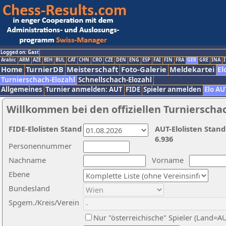
Logged on: Gast
Arabic
ARM
AZE
BIH
BUL
CAT
CHN
CRO
CZE
DEN
ENG
ESP
FAI
FIN
FRA
GER
GRE
INA
I
Home
TurnierDB
Meisterschaft
Foto-Galerie
Meldekartei
El
Turnierschach-Elozahl
Schnellschach-Elozahl
Allgemeines
Turnier anmelden: AUT
FIDE
Spieler anmelden
Elo AU
Willkommen bei den offiziellen Turnierscha
FIDE-Elolisten Stand
AUT-Elolisten Stand
6.936
Personennummer
Nachname
Vorname
Ebene
Bundesland
Spgem./Kreis/Verein
Nur "österreichische" Spieler (Land=A