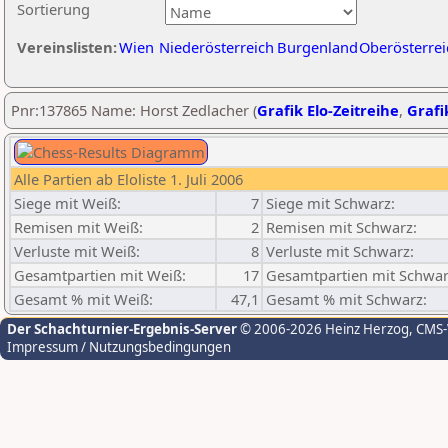
Sortierung
Vereinslisten:
Wien
Niederösterreich
Burgenland
Oberösterrei
Pnr:137865 Name: Horst Zedlacher (
Grafik Elo-Zeitreihe
,
Grafi
Alle Partien ab Eloliste 1. Juli 2006
Siege mit Weiß:
7
Siege mit Schwarz:
Remisen mit Weiß:
2
Remisen mit Schwarz:
Verluste mit Weiß:
8
Verluste mit Schwarz:
Gesamtpartien mit Weiß:
17
Gesamtpartien mit Schwar
Gesamt % mit Weiß:
47,1
Gesamt % mit Schwarz:
Der Schachturnier-Ergebnis-Server
© 2006-2026 Heinz Herzog
, CMS
Impressum / Nutzungsbedingungen