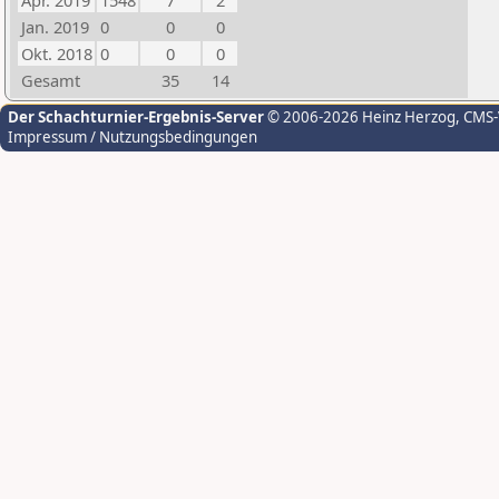
Apr. 2019
1548
7
2
Jan. 2019
0
0
0
Okt. 2018
0
0
0
Gesamt
35
14
Der Schachturnier-Ergebnis-Server
© 2006-2026 Heinz Herzog
, CMS
Impressum / Nutzungsbedingungen