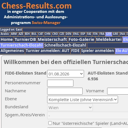
Logged on: Gast
Arabic
ARM
AZE
BIH
BUL
CAT
CHN
CRO
CZE
DEN
ENG
ESP
FAI
FIN
FRA
GER
GRE
INA
I
Home
TurnierDB
Meisterschaft
Foto-Galerie
Meldekartei
El
Turnierschach-Elozahl
Schnellschach-Elozahl
Allgemeines
Turnier anmelden: AUT
FIDE
Spieler anmelden
Elo AU
Willkommen bei den offiziellen Turnierscha
FIDE-Elolisten Stand
AUT-Elolisten Stand
6.936
Personennummer
Nachname
Vorname
Ebene
Bundesland
Spgem./Kreis/Verein
Nur "österreichische" Spieler (Land=A