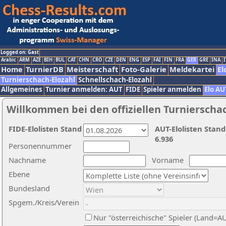
Logged on: Gast
Arabic
ARM
AZE
BIH
BUL
CAT
CHN
CRO
CZE
DEN
ENG
ESP
FAI
FIN
FRA
GER
GRE
INA
I
Home
TurnierDB
Meisterschaft
Foto-Galerie
Meldekartei
El
Turnierschach-Elozahl
Schnellschach-Elozahl
Allgemeines
Turnier anmelden: AUT
FIDE
Spieler anmelden
Elo AU
Willkommen bei den offiziellen Turnierscha
FIDE-Elolisten Stand
AUT-Elolisten Stand
6.936
Personennummer
Nachname
Vorname
Ebene
Bundesland
Spgem./Kreis/Verein
Nur "österreichische" Spieler (Land=A