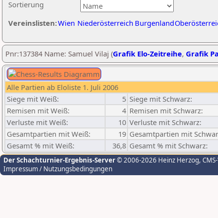
Sortierung
Vereinslisten:
Wien
Niederösterreich
Burgenland
Oberösterrei
Pnr:137384 Name: Samuel Vilaj (
Grafik Elo-Zeitreihe
,
Grafik Pa
Alle Partien ab Eloliste 1. Juli 2006
Siege mit Weiß:
5
Siege mit Schwarz:
Remisen mit Weiß:
4
Remisen mit Schwarz:
Verluste mit Weiß:
10
Verluste mit Schwarz:
Gesamtpartien mit Weiß:
19
Gesamtpartien mit Schwar
Gesamt % mit Weiß:
36,8
Gesamt % mit Schwarz:
Der Schachturnier-Ergebnis-Server
© 2006-2026 Heinz Herzog
, CMS
Impressum / Nutzungsbedingungen