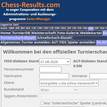
Logged on: Gast
Arabic
ARM
AZE
BIH
BUL
CAT
CHN
CRO
CZE
DEN
ENG
ESP
FAI
FIN
FRA
GER
GRE
INA
I
Home
TurnierDB
Meisterschaft
Foto-Galerie
Meldekartei
El
Turnierschach-Elozahl
Schnellschach-Elozahl
Allgemeines
Turnier anmelden: AUT
FIDE
Spieler anmelden
Elo AU
Willkommen bei den offiziellen Turnierscha
FIDE-Elolisten Stand
AUT-Elolisten Stand
6.936
Personennummer
Nachname
Vorname
Ebene
Bundesland
Spgem./Kreis/Verein
Nur "österreichische" Spieler (Land=A