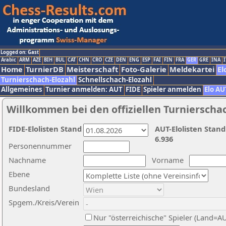
Logged on: Gast
Arabic
ARM
AZE
BIH
BUL
CAT
CHN
CRO
CZE
DEN
ENG
ESP
FAI
FIN
FRA
GER
GRE
INA
I
Home
TurnierDB
Meisterschaft
Foto-Galerie
Meldekartei
El
Turnierschach-Elozahl
Schnellschach-Elozahl
Allgemeines
Turnier anmelden: AUT
FIDE
Spieler anmelden
Elo AU
Willkommen bei den offiziellen Turnierscha
FIDE-Elolisten Stand
AUT-Elolisten Stand
6.936
Personennummer
Nachname
Vorname
Ebene
Bundesland
Spgem./Kreis/Verein
Nur "österreichische" Spieler (Land=A