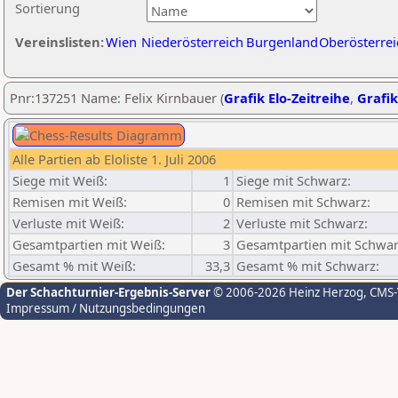
Sortierung
Vereinslisten:
Wien
Niederösterreich
Burgenland
Oberösterrei
Pnr:137251 Name: Felix Kirnbauer (
Grafik Elo-Zeitreihe
,
Grafik
Alle Partien ab Eloliste 1. Juli 2006
Siege mit Weiß:
1
Siege mit Schwarz:
Remisen mit Weiß:
0
Remisen mit Schwarz:
Verluste mit Weiß:
2
Verluste mit Schwarz:
Gesamtpartien mit Weiß:
3
Gesamtpartien mit Schwar
Gesamt % mit Weiß:
33,3
Gesamt % mit Schwarz:
Der Schachturnier-Ergebnis-Server
© 2006-2026 Heinz Herzog
, CMS
Impressum / Nutzungsbedingungen