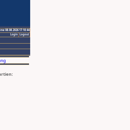
ime 08.08.2026 17:10:44
Login
Logout
artien: