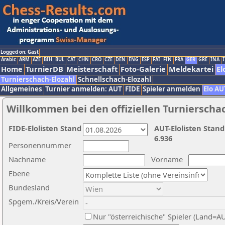
Logged on: Gast
Arabic
ARM
AZE
BIH
BUL
CAT
CHN
CRO
CZE
DEN
ENG
ESP
FAI
FIN
FRA
GER
GRE
INA
I
Home
TurnierDB
Meisterschaft
Foto-Galerie
Meldekartei
El
Turnierschach-Elozahl
Schnellschach-Elozahl
Allgemeines
Turnier anmelden: AUT
FIDE
Spieler anmelden
Elo AU
Willkommen bei den offiziellen Turnierscha
FIDE-Elolisten Stand
AUT-Elolisten Stand
6.936
Personennummer
Nachname
Vorname
Ebene
Bundesland
Spgem./Kreis/Verein
Nur "österreichische" Spieler (Land=A