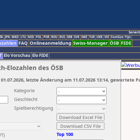
Servert
TA
JPN
MKD
LTU
NED
POL
POR
ROU
RUS
SRB
SVK
SWE
TUR
UKR
VIE
FontSize:11pt
ozahlen
FAQ
Onlineanmeldung
Swiss-Manager
ÖSB
FIDE
T
Elo Vorschau
Elo FIDE
ch-Elozahlen des ÖSB
 01.07.2026, letzte Änderung am 11.07.2026 13:14, gewertete P
Kategorie
Geschlecht
Spielberechtigung
Top 100
UT)