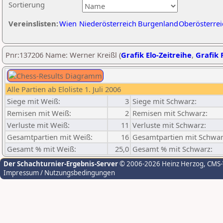
Sortierung
Vereinslisten:
Wien
Niederösterreich
Burgenland
Oberösterrei
Pnr:137206 Name: Werner Kreißl (
Grafik Elo-Zeitreihe
,
Grafik P
Alle Partien ab Eloliste 1. Juli 2006
Siege mit Weiß:
3
Siege mit Schwarz:
Remisen mit Weiß:
2
Remisen mit Schwarz:
Verluste mit Weiß:
11
Verluste mit Schwarz:
Gesamtpartien mit Weiß:
16
Gesamtpartien mit Schwar
Gesamt % mit Weiß:
25,0
Gesamt % mit Schwarz:
Der Schachturnier-Ergebnis-Server
© 2006-2026 Heinz Herzog
, CMS
Impressum / Nutzungsbedingungen