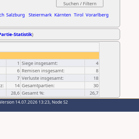
ch
Salzburg
Steiermark
Kärnten
Tirol
Vorarlberg
artie-Statistik
)
1
Siege insgesamt:
4
6
Remisen insgesamt:
8
7
Verluste insgesamt:
18
z:
14
Gesamtpartien:
30
28,6
Gesamt %:
26,7
-Version 14.07.2026 13:23, Node S2