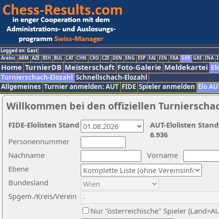
Logged on: Gast
Arabic
ARM
AZE
BIH
BUL
CAT
CHN
CRO
CZE
DEN
ENG
ESP
FAI
FIN
FRA
GER
GRE
INA
I
Home
TurnierDB
Meisterschaft
Foto-Galerie
Meldekartei
El
Turnierschach-Elozahl
Schnellschach-Elozahl
Allgemeines
Turnier anmelden: AUT
FIDE
Spieler anmelden
Elo AU
Willkommen bei den offiziellen Turnierscha
FIDE-Elolisten Stand
AUT-Elolisten Stand
6.936
Personennummer
Nachname
Vorname
Ebene
Bundesland
Spgem./Kreis/Verein
Nur "österreichische" Spieler (Land=A