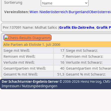
Sortierung
Vereinslisten:
Wien
Niederösterreich
Burgenland
Oberösterrei
Pnr:137091 Name: Midhat Salkic (
Grafik Elo-Zeitreihe
,
Grafik P
Alle Partien ab Eloliste 1. Juli 2006
Siege mit Weiß:
17
Siege mit Schwarz:
Remisen mit Weiß:
7
Remisen mit Schwarz:
Verluste mit Weiß:
16
Verluste mit Schwarz:
Gesamtpartien mit Weiß:
40
Gesamtpartien mit Schwar
Gesamt % mit Weiß:
51,3
Gesamt % mit Schwarz:
Der Schachturnier-Ergebnis-Server
© 2006-2026 Heinz Herzog
, CMS
Impressum / Nutzungsbedingungen