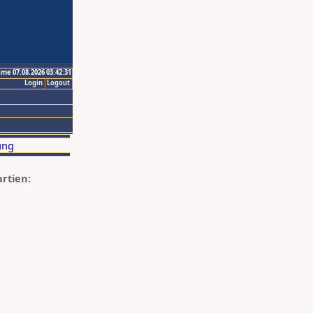
ime 07.08.2026 03:42:31
Login
Logout
artien: