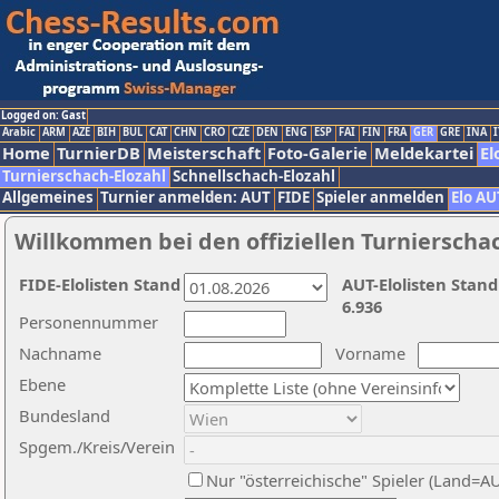
Logged on: Gast
Arabic
ARM
AZE
BIH
BUL
CAT
CHN
CRO
CZE
DEN
ENG
ESP
FAI
FIN
FRA
GER
GRE
INA
I
Home
TurnierDB
Meisterschaft
Foto-Galerie
Meldekartei
El
Turnierschach-Elozahl
Schnellschach-Elozahl
Allgemeines
Turnier anmelden: AUT
FIDE
Spieler anmelden
Elo AU
Willkommen bei den offiziellen Turnierscha
FIDE-Elolisten Stand
AUT-Elolisten Stand
6.936
Personennummer
Nachname
Vorname
Ebene
Bundesland
Spgem./Kreis/Verein
Nur "österreichische" Spieler (Land=A