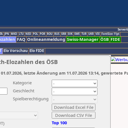
Servert
TA
JPN
MKD
LTU
NED
POL
POR
ROU
RUS
SRB
SVK
SWE
TUR
UKR
VIE
FontSize:11pt
ozahlen
FAQ
Onlineanmeldung
Swiss-Manager
ÖSB
FIDE
T
Elo Vorschau
Elo FIDE
ch-Elozahlen des ÖSB
 01.07.2026, letzte Änderung am 11.07.2026 13:14, gewertete P
Kategorie
Geschlecht
Spielberechtigung
Top 100
UT)