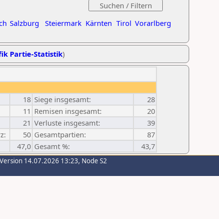
ch
Salzburg
Steiermark
Kärnten
Tirol
Vorarlberg
ik Partie-Statistik
)
18
Siege insgesamt:
28
11
Remisen insgesamt:
20
21
Verluste insgesamt:
39
z:
50
Gesamtpartien:
87
47,0
Gesamt %:
43,7
-Version 14.07.2026 13:23, Node S2