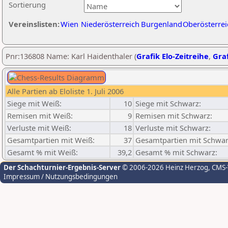
Sortierung
Vereinslisten:
Wien
Niederösterreich
Burgenland
Oberösterrei
Pnr:136808 Name: Karl Haidenthaler (
Grafik Elo-Zeitreihe
,
Graf
Alle Partien ab Eloliste 1. Juli 2006
Siege mit Weiß:
10
Siege mit Schwarz:
Remisen mit Weiß:
9
Remisen mit Schwarz:
Verluste mit Weiß:
18
Verluste mit Schwarz:
Gesamtpartien mit Weiß:
37
Gesamtpartien mit Schwar
Gesamt % mit Weiß:
39,2
Gesamt % mit Schwarz:
Der Schachturnier-Ergebnis-Server
© 2006-2026 Heinz Herzog
, CMS
Impressum / Nutzungsbedingungen