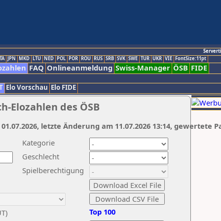
Servert
TA
JPN
MKD
LTU
NED
POL
POR
ROU
RUS
SRB
SVK
SWE
TUR
UKR
VIE
FontSize:11pt
ozahlen
FAQ
Onlineanmeldung
Swiss-Manager
ÖSB
FIDE
T
Elo Vorschau
Elo FIDE
ch-Elozahlen des ÖSB
 01.07.2026, letzte Änderung am 11.07.2026 13:14, gewertete P
Kategorie
Geschlecht
Spielberechtigung
Top 100
UT)