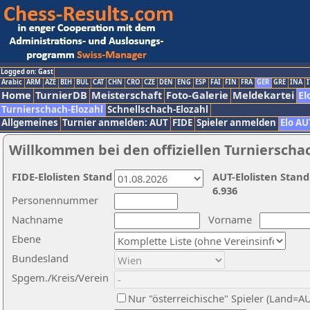
Logged on: Gast
Arabic
ARM
AZE
BIH
BUL
CAT
CHN
CRO
CZE
DEN
ENG
ESP
FAI
FIN
FRA
GER
GRE
INA
I
Home
TurnierDB
Meisterschaft
Foto-Galerie
Meldekartei
El
Turnierschach-Elozahl
Schnellschach-Elozahl
Allgemeines
Turnier anmelden: AUT
FIDE
Spieler anmelden
Elo AU
Willkommen bei den offiziellen Turnierscha
FIDE-Elolisten Stand
AUT-Elolisten Stand
6.936
Personennummer
Nachname
Vorname
Ebene
Bundesland
Spgem./Kreis/Verein
Nur "österreichische" Spieler (Land=A