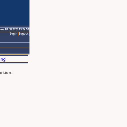
ime 07.08.2026 13:22:52
Login
Logout
artien: