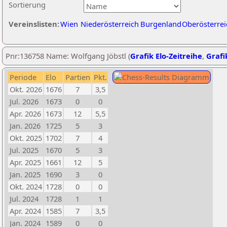
Sortierung
Vereinslisten:
Wien
Niederösterreich
Burgenland
Oberösterrei
Pnr:136758 Name: Wolfgang Jöbstl (
Grafik Elo-Zeitreihe
,
Grafi
Periode
Elo
Partien
Pkt.
Okt. 2026
1676
7
3,5
Jul. 2026
1673
0
0
Apr. 2026
1673
12
5,5
Jan. 2026
1725
5
3
Okt. 2025
1702
7
4
Jul. 2025
1670
5
3
Apr. 2025
1661
12
5
Jan. 2025
1690
3
0
Okt. 2024
1728
0
0
Jul. 2024
1728
1
1
Apr. 2024
1585
7
3,5
Jan. 2024
1589
0
0