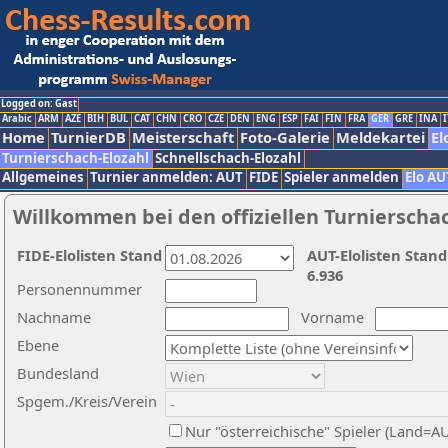
Logged on: Gast
Arabic
ARM
AZE
BIH
BUL
CAT
CHN
CRO
CZE
DEN
ENG
ESP
FAI
FIN
FRA
GER
GRE
INA
I
Home
TurnierDB
Meisterschaft
Foto-Galerie
Meldekartei
El
Turnierschach-Elozahl
Schnellschach-Elozahl
Allgemeines
Turnier anmelden: AUT
FIDE
Spieler anmelden
Elo AU
Willkommen bei den offiziellen Turnierscha
FIDE-Elolisten Stand
AUT-Elolisten Stand
6.936
Personennummer
Nachname
Vorname
Ebene
Bundesland
Spgem./Kreis/Verein
Nur "österreichische" Spieler (Land=A