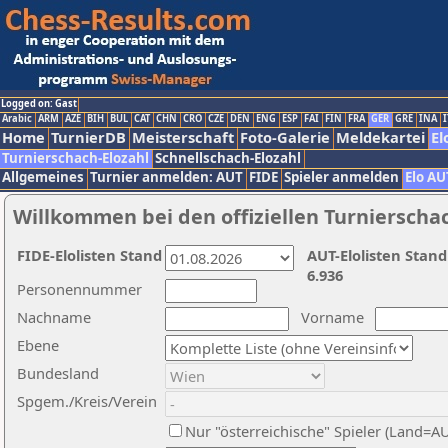
Logged on: Gast
Arabic
ARM
AZE
BIH
BUL
CAT
CHN
CRO
CZE
DEN
ENG
ESP
FAI
FIN
FRA
GER
GRE
INA
I
Home
TurnierDB
Meisterschaft
Foto-Galerie
Meldekartei
El
Turnierschach-Elozahl
Schnellschach-Elozahl
Allgemeines
Turnier anmelden: AUT
FIDE
Spieler anmelden
Elo AU
Willkommen bei den offiziellen Turnierscha
FIDE-Elolisten Stand
AUT-Elolisten Stand
6.936
Personennummer
Nachname
Vorname
Ebene
Bundesland
Spgem./Kreis/Verein
Nur "österreichische" Spieler (Land=A