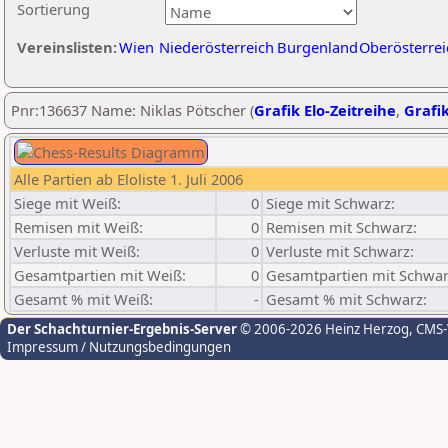
Sortierung
Vereinslisten:
Wien
Niederösterreich
Burgenland
Oberösterrei
Pnr:136637 Name: Niklas Pötscher (
Grafik Elo-Zeitreihe
,
Grafik
Alle Partien ab Eloliste 1. Juli 2006
Siege mit Weiß:
0
Siege mit Schwarz:
Remisen mit Weiß:
0
Remisen mit Schwarz:
Verluste mit Weiß:
0
Verluste mit Schwarz:
Gesamtpartien mit Weiß:
0
Gesamtpartien mit Schwar
Gesamt % mit Weiß:
-
Gesamt % mit Schwarz:
Der Schachturnier-Ergebnis-Server
© 2006-2026 Heinz Herzog
, CMS
Impressum / Nutzungsbedingungen