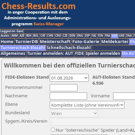
Logged on: Gast
Arabic
ARM
AZE
BIH
BUL
CAT
CHN
CRO
CZE
DEN
ENG
ESP
FAI
FIN
FRA
GER
GRE
INA
I
Home
TurnierDB
Meisterschaft
Foto-Galerie
Meldekartei
El
Turnierschach-Elozahl
Schnellschach-Elozahl
Allgemeines
Turnier anmelden: AUT
FIDE
Spieler anmelden
Elo AU
Willkommen bei den offiziellen Turnierscha
FIDE-Elolisten Stand
AUT-Elolisten Stand
6.936
Personennummer
Nachname
Vorname
Ebene
Bundesland
Spgem./Kreis/Verein
Nur "österreichische" Spieler (Land=A