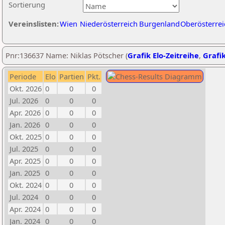
Sortierung
Vereinslisten:
Wien
Niederösterreich
Burgenland
Oberösterrei
Pnr:136637 Name: Niklas Pötscher (
Grafik Elo-Zeitreihe
,
Grafik
Periode
Elo
Partien
Pkt.
Okt. 2026
0
0
0
Jul. 2026
0
0
0
Apr. 2026
0
0
0
Jan. 2026
0
0
0
Okt. 2025
0
0
0
Jul. 2025
0
0
0
Apr. 2025
0
0
0
Jan. 2025
0
0
0
Okt. 2024
0
0
0
Jul. 2024
0
0
0
Apr. 2024
0
0
0
Jan. 2024
0
0
0