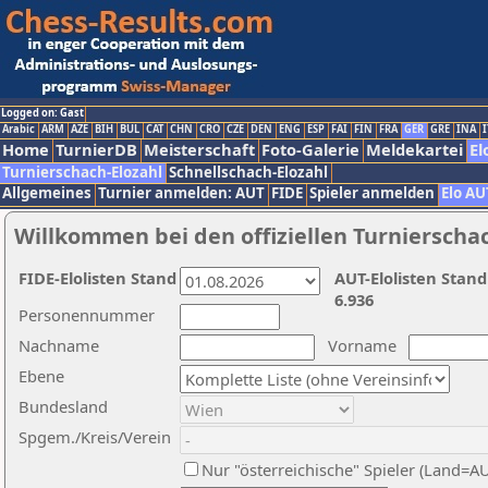
Logged on: Gast
Arabic
ARM
AZE
BIH
BUL
CAT
CHN
CRO
CZE
DEN
ENG
ESP
FAI
FIN
FRA
GER
GRE
INA
I
Home
TurnierDB
Meisterschaft
Foto-Galerie
Meldekartei
El
Turnierschach-Elozahl
Schnellschach-Elozahl
Allgemeines
Turnier anmelden: AUT
FIDE
Spieler anmelden
Elo AU
Willkommen bei den offiziellen Turnierscha
FIDE-Elolisten Stand
AUT-Elolisten Stand
6.936
Personennummer
Nachname
Vorname
Ebene
Bundesland
Spgem./Kreis/Verein
Nur "österreichische" Spieler (Land=A