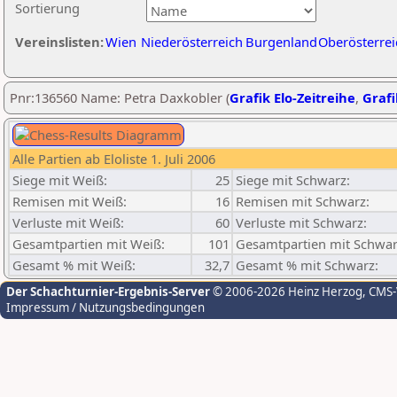
Sortierung
Vereinslisten:
Wien
Niederösterreich
Burgenland
Oberösterrei
Pnr:136560 Name: Petra Daxkobler (
Grafik Elo-Zeitreihe
,
Grafi
Alle Partien ab Eloliste 1. Juli 2006
Siege mit Weiß:
25
Siege mit Schwarz:
Remisen mit Weiß:
16
Remisen mit Schwarz:
Verluste mit Weiß:
60
Verluste mit Schwarz:
Gesamtpartien mit Weiß:
101
Gesamtpartien mit Schwar
Gesamt % mit Weiß:
32,7
Gesamt % mit Schwarz:
Der Schachturnier-Ergebnis-Server
© 2006-2026 Heinz Herzog
, CMS
Impressum / Nutzungsbedingungen