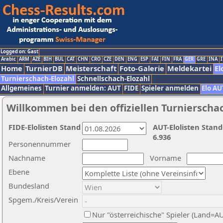
Logged on: Gast
Arabic
ARM
AZE
BIH
BUL
CAT
CHN
CRO
CZE
DEN
ENG
ESP
FAI
FIN
FRA
GER
GRE
INA
I
Home
TurnierDB
Meisterschaft
Foto-Galerie
Meldekartei
El
Turnierschach-Elozahl
Schnellschach-Elozahl
Allgemeines
Turnier anmelden: AUT
FIDE
Spieler anmelden
Elo AU
Willkommen bei den offiziellen Turnierscha
FIDE-Elolisten Stand
AUT-Elolisten Stand
6.936
Personennummer
Nachname
Vorname
Ebene
Bundesland
Spgem./Kreis/Verein
Nur "österreichische" Spieler (Land=A