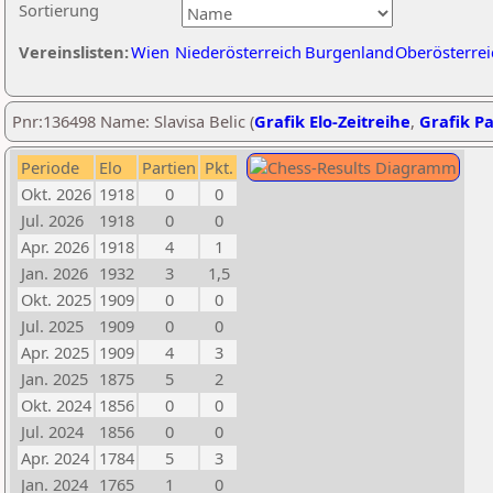
Sortierung
Vereinslisten:
Wien
Niederösterreich
Burgenland
Oberösterrei
Pnr:136498 Name: Slavisa Belic (
Grafik Elo-Zeitreihe
,
Grafik Pa
Periode
Elo
Partien
Pkt.
Okt. 2026
1918
0
0
Jul. 2026
1918
0
0
Apr. 2026
1918
4
1
Jan. 2026
1932
3
1,5
Okt. 2025
1909
0
0
Jul. 2025
1909
0
0
Apr. 2025
1909
4
3
Jan. 2025
1875
5
2
Okt. 2024
1856
0
0
Jul. 2024
1856
0
0
Apr. 2024
1784
5
3
Jan. 2024
1765
1
0