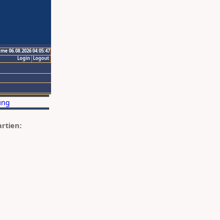
ime 06.08.2026 04:05:47
Login
Logout
artien: