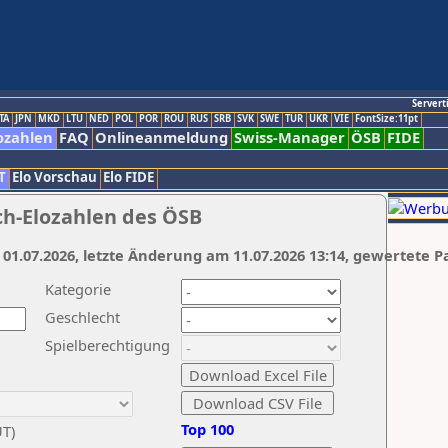
Servert
TA
JPN
MKD
LTU
NED
POL
POR
ROU
RUS
SRB
SVK
SWE
TUR
UKR
VIE
FontSize:11pt
ozahlen
FAQ
Onlineanmeldung
Swiss-Manager
ÖSB
FIDE
T
Elo Vorschau
Elo FIDE
ch-Elozahlen des ÖSB
 01.07.2026, letzte Änderung am 11.07.2026 13:14, gewertete P
Kategorie
Geschlecht
Spielberechtigung
Top 100
UT)