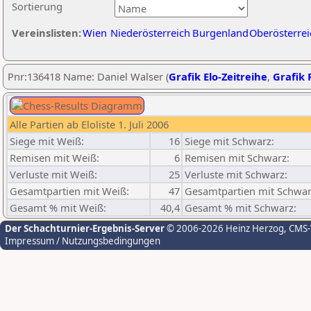
Sortierung
Vereinslisten:
Wien
Niederösterreich
Burgenland
Oberösterrei
Pnr:136418 Name: Daniel Walser (
Grafik Elo-Zeitreihe
,
Grafik P
Alle Partien ab Eloliste 1. Juli 2006
Siege mit Weiß:
16
Siege mit Schwarz:
Remisen mit Weiß:
6
Remisen mit Schwarz:
Verluste mit Weiß:
25
Verluste mit Schwarz:
Gesamtpartien mit Weiß:
47
Gesamtpartien mit Schwar
Gesamt % mit Weiß:
40,4
Gesamt % mit Schwarz:
Der Schachturnier-Ergebnis-Server
© 2006-2026 Heinz Herzog
, CMS
Impressum / Nutzungsbedingungen