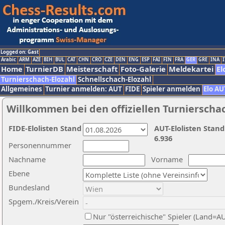
Logged on: Gast
Arabic
ARM
AZE
BIH
BUL
CAT
CHN
CRO
CZE
DEN
ENG
ESP
FAI
FIN
FRA
GER
GRE
INA
I
Home
TurnierDB
Meisterschaft
Foto-Galerie
Meldekartei
El
Turnierschach-Elozahl
Schnellschach-Elozahl
Allgemeines
Turnier anmelden: AUT
FIDE
Spieler anmelden
Elo AU
Willkommen bei den offiziellen Turnierscha
FIDE-Elolisten Stand
AUT-Elolisten Stand
6.936
Personennummer
Nachname
Vorname
Ebene
Bundesland
Spgem./Kreis/Verein
Nur "österreichische" Spieler (Land=A