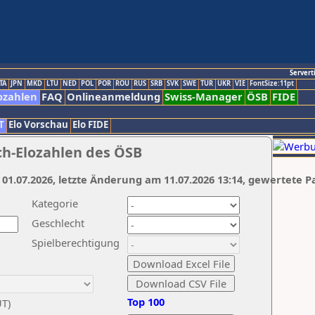
Servert
TA
JPN
MKD
LTU
NED
POL
POR
ROU
RUS
SRB
SVK
SWE
TUR
UKR
VIE
FontSize:11pt
ozahlen
FAQ
Onlineanmeldung
Swiss-Manager
ÖSB
FIDE
T
Elo Vorschau
Elo FIDE
ch-Elozahlen des ÖSB
 01.07.2026, letzte Änderung am 11.07.2026 13:14, gewertete P
Kategorie
Geschlecht
Spielberechtigung
Top 100
UT)