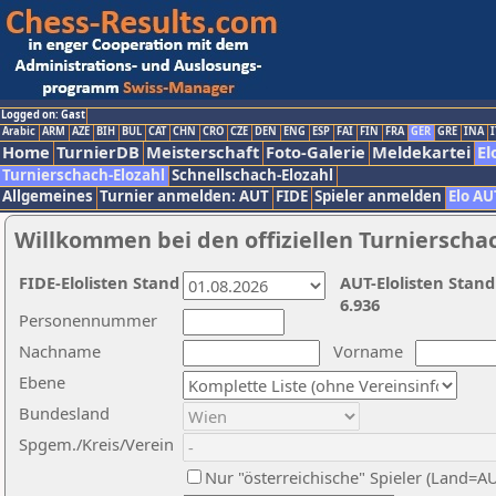
Logged on: Gast
Arabic
ARM
AZE
BIH
BUL
CAT
CHN
CRO
CZE
DEN
ENG
ESP
FAI
FIN
FRA
GER
GRE
INA
I
Home
TurnierDB
Meisterschaft
Foto-Galerie
Meldekartei
El
Turnierschach-Elozahl
Schnellschach-Elozahl
Allgemeines
Turnier anmelden: AUT
FIDE
Spieler anmelden
Elo AU
Willkommen bei den offiziellen Turnierscha
FIDE-Elolisten Stand
AUT-Elolisten Stand
6.936
Personennummer
Nachname
Vorname
Ebene
Bundesland
Spgem./Kreis/Verein
Nur "österreichische" Spieler (Land=A