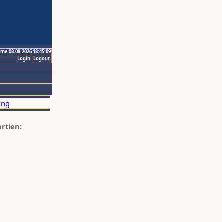
ime 08.08.2026 18:45:09
Login
Logout
artien: