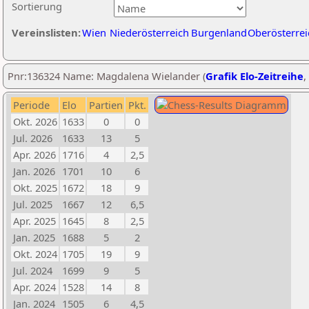
Sortierung
Vereinslisten:
Wien
Niederösterreich
Burgenland
Oberösterrei
Pnr:136324 Name: Magdalena Wielander (
Grafik Elo-Zeitreihe
,
Periode
Elo
Partien
Pkt.
Okt. 2026
1633
0
0
Jul. 2026
1633
13
5
Apr. 2026
1716
4
2,5
Jan. 2026
1701
10
6
Okt. 2025
1672
18
9
Jul. 2025
1667
12
6,5
Apr. 2025
1645
8
2,5
Jan. 2025
1688
5
2
Okt. 2024
1705
19
9
Jul. 2024
1699
9
5
Apr. 2024
1528
14
8
Jan. 2024
1505
6
4,5