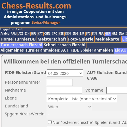
Logged on: Gast
Arabic
ARM
AZE
BIH
BUL
CAT
CHN
CRO
CZE
DEN
ENG
ESP
FAI
FIN
FRA
GER
GRE
INA
I
Home
TurnierDB
Meisterschaft
Foto-Galerie
Meldekartei
El
Turnierschach-Elozahl
Schnellschach-Elozahl
Allgemeines
Turnier anmelden: AUT
FIDE
Spieler anmelden
Elo AU
Willkommen bei den offiziellen Turnierscha
FIDE-Elolisten Stand
AUT-Elolisten Stand
6.936
Personennummer
Nachname
Vorname
Ebene
Bundesland
Spgem./Kreis/Verein
Nur "österreichische" Spieler (Land=A