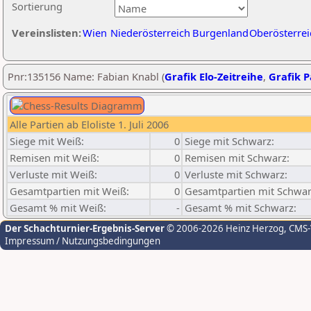
Sortierung
Vereinslisten:
Wien
Niederösterreich
Burgenland
Oberösterrei
Pnr:135156 Name: Fabian Knabl (
Grafik Elo-Zeitreihe
,
Grafik P
Alle Partien ab Eloliste 1. Juli 2006
Siege mit Weiß:
0
Siege mit Schwarz:
Remisen mit Weiß:
0
Remisen mit Schwarz:
Verluste mit Weiß:
0
Verluste mit Schwarz:
Gesamtpartien mit Weiß:
0
Gesamtpartien mit Schwar
Gesamt % mit Weiß:
-
Gesamt % mit Schwarz:
Der Schachturnier-Ergebnis-Server
© 2006-2026 Heinz Herzog
, CMS
Impressum / Nutzungsbedingungen