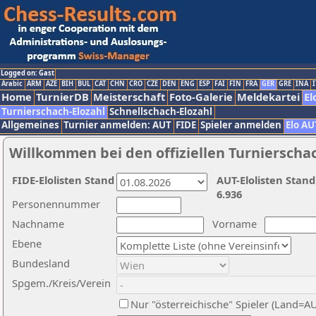
Logged on: Gast
Arabic
ARM
AZE
BIH
BUL
CAT
CHN
CRO
CZE
DEN
ENG
ESP
FAI
FIN
FRA
GER
GRE
INA
I
Home
TurnierDB
Meisterschaft
Foto-Galerie
Meldekartei
El
Turnierschach-Elozahl
Schnellschach-Elozahl
Allgemeines
Turnier anmelden: AUT
FIDE
Spieler anmelden
Elo AU
Willkommen bei den offiziellen Turnierscha
FIDE-Elolisten Stand
AUT-Elolisten Stand
6.936
Personennummer
Nachname
Vorname
Ebene
Bundesland
Spgem./Kreis/Verein
Nur "österreichische" Spieler (Land=A