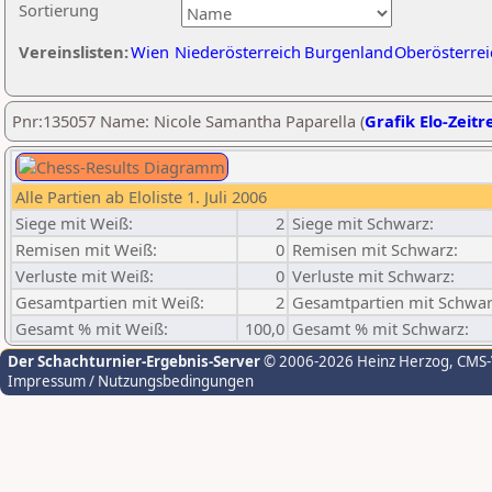
Sortierung
Vereinslisten:
Wien
Niederösterreich
Burgenland
Oberösterrei
Pnr:135057 Name: Nicole Samantha Paparella (
Grafik Elo-Zeitr
Alle Partien ab Eloliste 1. Juli 2006
Siege mit Weiß:
2
Siege mit Schwarz:
Remisen mit Weiß:
0
Remisen mit Schwarz:
Verluste mit Weiß:
0
Verluste mit Schwarz:
Gesamtpartien mit Weiß:
2
Gesamtpartien mit Schwar
Gesamt % mit Weiß:
100,0
Gesamt % mit Schwarz:
Der Schachturnier-Ergebnis-Server
© 2006-2026 Heinz Herzog
, CMS
Impressum / Nutzungsbedingungen