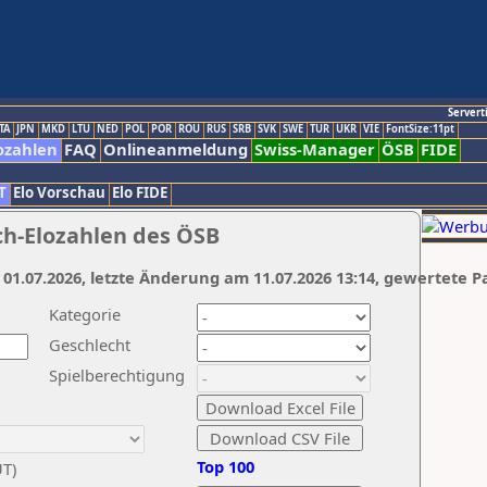
Servert
TA
JPN
MKD
LTU
NED
POL
POR
ROU
RUS
SRB
SVK
SWE
TUR
UKR
VIE
FontSize:11pt
ozahlen
FAQ
Onlineanmeldung
Swiss-Manager
ÖSB
FIDE
T
Elo Vorschau
Elo FIDE
ch-Elozahlen des ÖSB
 01.07.2026, letzte Änderung am 11.07.2026 13:14, gewertete P
Kategorie
Geschlecht
Spielberechtigung
Top 100
UT)