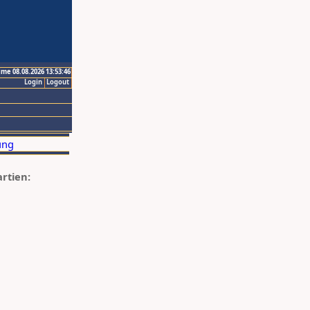
ime 08.08.2026 13:53:46
Login
Logout
artien: