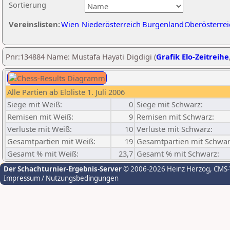
Sortierung
Vereinslisten:
Wien
Niederösterreich
Burgenland
Oberösterrei
Pnr:134884 Name: Mustafa Hayati Digdigi (
Grafik Elo-Zeitreihe
Alle Partien ab Eloliste 1. Juli 2006
Siege mit Weiß:
0
Siege mit Schwarz:
Remisen mit Weiß:
9
Remisen mit Schwarz:
Verluste mit Weiß:
10
Verluste mit Schwarz:
Gesamtpartien mit Weiß:
19
Gesamtpartien mit Schwar
Gesamt % mit Weiß:
23,7
Gesamt % mit Schwarz:
Der Schachturnier-Ergebnis-Server
© 2006-2026 Heinz Herzog
, CMS
Impressum / Nutzungsbedingungen