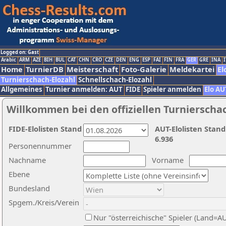
Logged on: Gast
Arabic
ARM
AZE
BIH
BUL
CAT
CHN
CRO
CZE
DEN
ENG
ESP
FAI
FIN
FRA
GER
GRE
INA
I
Home
TurnierDB
Meisterschaft
Foto-Galerie
Meldekartei
El
Turnierschach-Elozahl
Schnellschach-Elozahl
Allgemeines
Turnier anmelden: AUT
FIDE
Spieler anmelden
Elo AU
Willkommen bei den offiziellen Turnierscha
FIDE-Elolisten Stand
AUT-Elolisten Stand
6.936
Personennummer
Nachname
Vorname
Ebene
Bundesland
Spgem./Kreis/Verein
Nur "österreichische" Spieler (Land=A