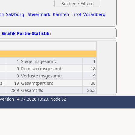
ch
Salzburg
Steiermark
Kärnten
Tirol
Vorarlberg
,
Grafik Partie-Statistik
)
1
Siege insgesamt:
1
9
Remisen insgesamt:
18
9
Verluste insgesamt:
19
z:
19
Gesamtpartien:
38
28,9
Gesamt %:
26,3
-Version 14.07.2026 13:23, Node S2