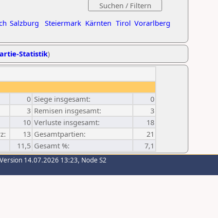
ch
Salzburg
Steiermark
Kärnten
Tirol
Vorarlberg
artie-Statistik
)
0
Siege insgesamt:
0
3
Remisen insgesamt:
3
10
Verluste insgesamt:
18
z:
13
Gesamtpartien:
21
11,5
Gesamt %:
7,1
-Version 14.07.2026 13:23, Node S2