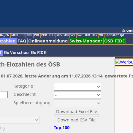
Servert
TA
JPN
MKD
LTU
NED
POL
POR
ROU
RUS
SRB
SVK
SWE
TUR
UKR
VIE
FontSize:11pt
ozahlen
FAQ
Onlineanmeldung
Swiss-Manager
ÖSB
FIDE
T
Elo Vorschau
Elo FIDE
ch-Elozahlen des ÖSB
 01.07.2026, letzte Änderung am 11.07.2026 13:14, gewertete P
Kategorie
Geschlecht
Spielberechtigung
Top 100
UT)