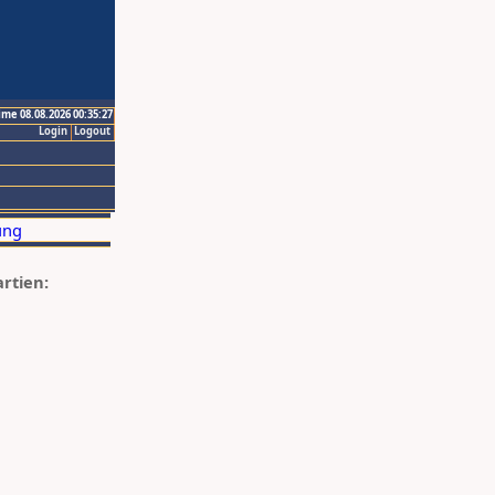
ime 08.08.2026 00:35:27
Login
Logout
artien: