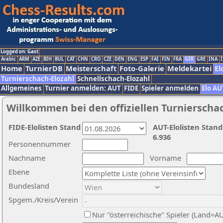
Logged on: Gast
Arabic
ARM
AZE
BIH
BUL
CAT
CHN
CRO
CZE
DEN
ENG
ESP
FAI
FIN
FRA
GER
GRE
INA
I
Home
TurnierDB
Meisterschaft
Foto-Galerie
Meldekartei
El
Turnierschach-Elozahl
Schnellschach-Elozahl
Allgemeines
Turnier anmelden: AUT
FIDE
Spieler anmelden
Elo AU
Willkommen bei den offiziellen Turnierscha
FIDE-Elolisten Stand
AUT-Elolisten Stand
6.936
Personennummer
Nachname
Vorname
Ebene
Bundesland
Spgem./Kreis/Verein
Nur "österreichische" Spieler (Land=A