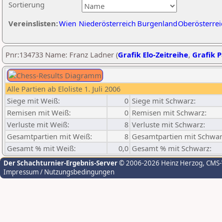
Sortierung
Vereinslisten:
Wien
Niederösterreich
Burgenland
Oberösterrei
Pnr:134733 Name: Franz Ladner (
Grafik Elo-Zeitreihe
,
Grafik P
Alle Partien ab Eloliste 1. Juli 2006
Siege mit Weiß:
0
Siege mit Schwarz:
Remisen mit Weiß:
0
Remisen mit Schwarz:
Verluste mit Weiß:
8
Verluste mit Schwarz:
Gesamtpartien mit Weiß:
8
Gesamtpartien mit Schwar
Gesamt % mit Weiß:
0,0
Gesamt % mit Schwarz:
Der Schachturnier-Ergebnis-Server
© 2006-2026 Heinz Herzog
, CMS
Impressum / Nutzungsbedingungen