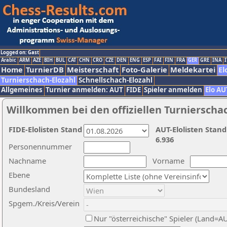
Logged on: Gast
Arabic
ARM
AZE
BIH
BUL
CAT
CHN
CRO
CZE
DEN
ENG
ESP
FAI
FIN
FRA
GER
GRE
INA
I
Home
TurnierDB
Meisterschaft
Foto-Galerie
Meldekartei
El
Turnierschach-Elozahl
Schnellschach-Elozahl
Allgemeines
Turnier anmelden: AUT
FIDE
Spieler anmelden
Elo AU
Willkommen bei den offiziellen Turnierscha
FIDE-Elolisten Stand
AUT-Elolisten Stand
6.936
Personennummer
Nachname
Vorname
Ebene
Bundesland
Spgem./Kreis/Verein
Nur "österreichische" Spieler (Land=A