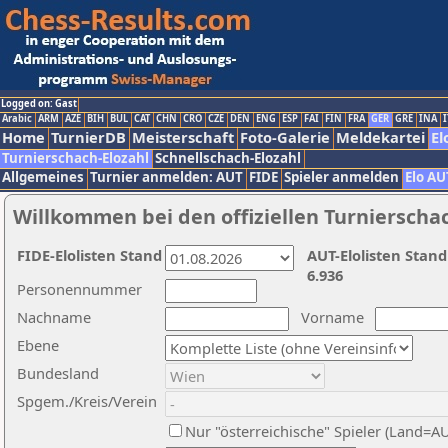
Logged on: Gast
Arabic
ARM
AZE
BIH
BUL
CAT
CHN
CRO
CZE
DEN
ENG
ESP
FAI
FIN
FRA
GER
GRE
INA
I
Home
TurnierDB
Meisterschaft
Foto-Galerie
Meldekartei
El
Turnierschach-Elozahl
Schnellschach-Elozahl
Allgemeines
Turnier anmelden: AUT
FIDE
Spieler anmelden
Elo AU
Willkommen bei den offiziellen Turnierscha
FIDE-Elolisten Stand
AUT-Elolisten Stand
6.936
Personennummer
Nachname
Vorname
Ebene
Bundesland
Spgem./Kreis/Verein
Nur "österreichische" Spieler (Land=A