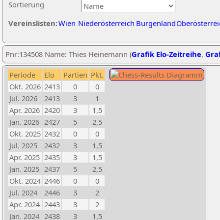
Sortierung
Vereinslisten:
Wien
Niederösterreich
Burgenland
Oberösterrei
Pnr:134508 Name: Thies Heinemann (
Grafik Elo-Zeitreihe
,
Graf
Periode
Elo
Partien
Pkt.
Okt. 2026
2413
0
0
Jul. 2026
2413
3
1
Apr. 2026
2420
3
1,5
Jan. 2026
2427
5
2,5
Okt. 2025
2432
0
0
Jul. 2025
2432
3
1,5
Apr. 2025
2435
3
1,5
Jan. 2025
2437
5
2,5
Okt. 2024
2446
0
0
Jul. 2024
2446
3
2
Apr. 2024
2443
3
2
Jan. 2024
2438
3
1,5