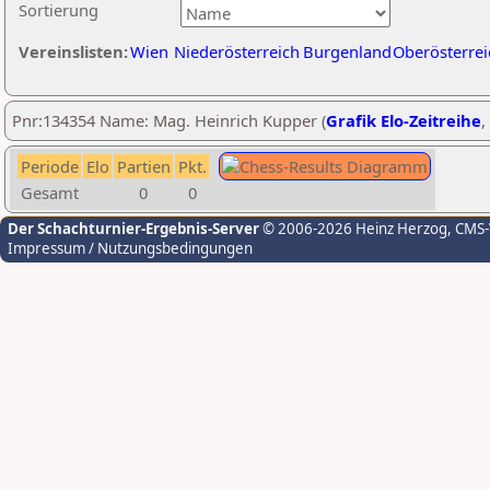
Sortierung
Vereinslisten:
Wien
Niederösterreich
Burgenland
Oberösterrei
Pnr:134354 Name: Mag. Heinrich Kupper (
Grafik Elo-Zeitreihe
,
Periode
Elo
Partien
Pkt.
Gesamt
0
0
Der Schachturnier-Ergebnis-Server
© 2006-2026 Heinz Herzog
, CMS
Impressum / Nutzungsbedingungen