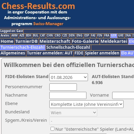
Logged on: Gast
Arabic
ARM
AZE
BIH
BUL
CAT
CHN
CRO
CZE
DEN
ENG
ESP
FAI
FIN
FRA
GER
GRE
INA
I
Home
TurnierDB
Meisterschaft
Foto-Galerie
Meldekartei
El
Turnierschach-Elozahl
Schnellschach-Elozahl
Allgemeines
Turnier anmelden: AUT
FIDE
Spieler anmelden
Elo AU
Willkommen bei den offiziellen Turnierscha
FIDE-Elolisten Stand
AUT-Elolisten Stand
6.936
Personennummer
Nachname
Vorname
Ebene
Bundesland
Spgem./Kreis/Verein
Nur "österreichische" Spieler (Land=A