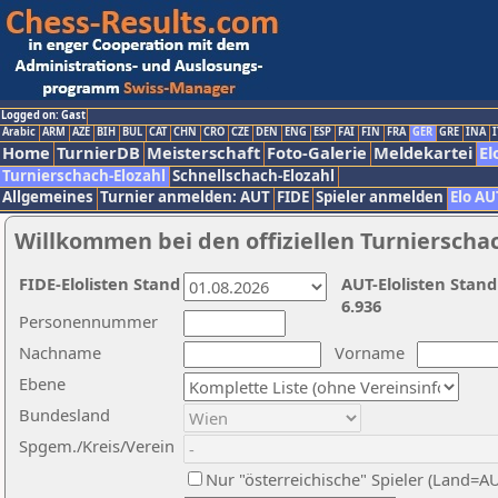
Logged on: Gast
Arabic
ARM
AZE
BIH
BUL
CAT
CHN
CRO
CZE
DEN
ENG
ESP
FAI
FIN
FRA
GER
GRE
INA
I
Home
TurnierDB
Meisterschaft
Foto-Galerie
Meldekartei
El
Turnierschach-Elozahl
Schnellschach-Elozahl
Allgemeines
Turnier anmelden: AUT
FIDE
Spieler anmelden
Elo AU
Willkommen bei den offiziellen Turnierscha
FIDE-Elolisten Stand
AUT-Elolisten Stand
6.936
Personennummer
Nachname
Vorname
Ebene
Bundesland
Spgem./Kreis/Verein
Nur "österreichische" Spieler (Land=A