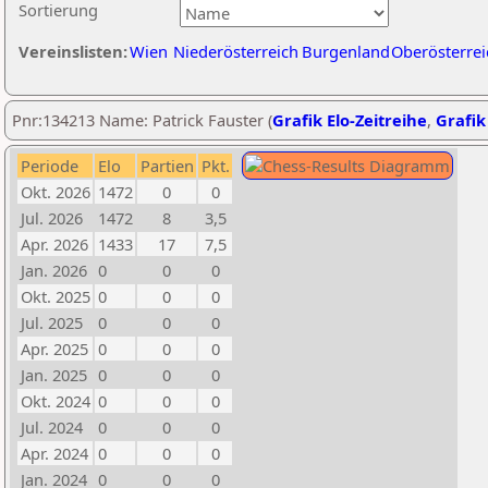
Sortierung
Vereinslisten:
Wien
Niederösterreich
Burgenland
Oberösterrei
Pnr:134213 Name: Patrick Fauster (
Grafik Elo-Zeitreihe
,
Grafik
Periode
Elo
Partien
Pkt.
Okt. 2026
1472
0
0
Jul. 2026
1472
8
3,5
Apr. 2026
1433
17
7,5
Jan. 2026
0
0
0
Okt. 2025
0
0
0
Jul. 2025
0
0
0
Apr. 2025
0
0
0
Jan. 2025
0
0
0
Okt. 2024
0
0
0
Jul. 2024
0
0
0
Apr. 2024
0
0
0
Jan. 2024
0
0
0