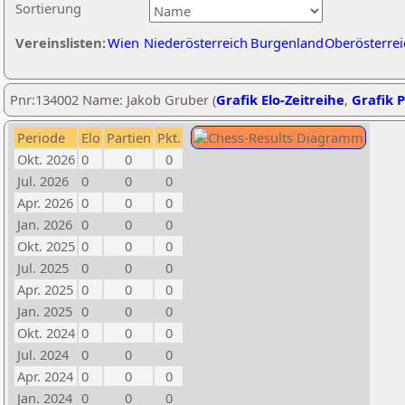
Sortierung
Vereinslisten:
Wien
Niederösterreich
Burgenland
Oberösterrei
Pnr:134002 Name: Jakob Gruber (
Grafik Elo-Zeitreihe
,
Grafik P
Periode
Elo
Partien
Pkt.
Okt. 2026
0
0
0
Jul. 2026
0
0
0
Apr. 2026
0
0
0
Jan. 2026
0
0
0
Okt. 2025
0
0
0
Jul. 2025
0
0
0
Apr. 2025
0
0
0
Jan. 2025
0
0
0
Okt. 2024
0
0
0
Jul. 2024
0
0
0
Apr. 2024
0
0
0
Jan. 2024
0
0
0