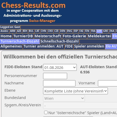
Logged on: Gast
Arabic
ARM
AZE
BIH
BUL
CAT
CHN
CRO
CZE
DEN
ENG
ESP
FAI
FIN
FRA
GER
GRE
INA
I
Home
TurnierDB
Meisterschaft
Foto-Galerie
Meldekartei
El
Turnierschach-Elozahl
Schnellschach-Elozahl
Allgemeines
Turnier anmelden: AUT
FIDE
Spieler anmelden
Elo AU
Willkommen bei den offiziellen Turnierscha
FIDE-Elolisten Stand
AUT-Elolisten Stand
6.936
Personennummer
Nachname
Vorname
Ebene
Bundesland
Spgem./Kreis/Verein
Nur "österreichische" Spieler (Land=A