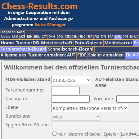
Logged on: Gast
Arabic
ARM
AZE
BIH
BUL
CAT
CHN
CRO
CZE
DEN
ENG
ESP
FAI
FIN
FRA
GER
GRE
INA
I
Home
TurnierDB
Meisterschaft
Foto-Galerie
Meldekartei
El
Turnierschach-Elozahl
Schnellschach-Elozahl
Allgemeines
Turnier anmelden: AUT
FIDE
Spieler anmelden
Elo AU
Willkommen bei den offiziellen Turnierscha
FIDE-Elolisten Stand
AUT-Elolisten Stand
6.936
Personennummer
Nachname
Vorname
Ebene
Bundesland
Spgem./Kreis/Verein
Nur "österreichische" Spieler (Land=A