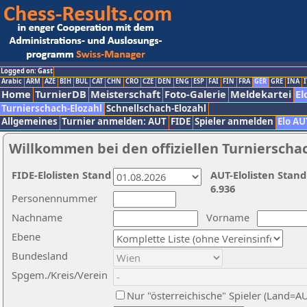
Logged on: Gast
Arabic
ARM
AZE
BIH
BUL
CAT
CHN
CRO
CZE
DEN
ENG
ESP
FAI
FIN
FRA
GER
GRE
INA
I
Home
TurnierDB
Meisterschaft
Foto-Galerie
Meldekartei
El
Turnierschach-Elozahl
Schnellschach-Elozahl
Allgemeines
Turnier anmelden: AUT
FIDE
Spieler anmelden
Elo AU
Willkommen bei den offiziellen Turnierscha
FIDE-Elolisten Stand
AUT-Elolisten Stand
6.936
Personennummer
Nachname
Vorname
Ebene
Bundesland
Spgem./Kreis/Verein
Nur "österreichische" Spieler (Land=A