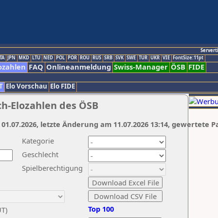
Servert
TA
JPN
MKD
LTU
NED
POL
POR
ROU
RUS
SRB
SVK
SWE
TUR
UKR
VIE
FontSize:11pt
ozahlen
FAQ
Onlineanmeldung
Swiss-Manager
ÖSB
FIDE
T
Elo Vorschau
Elo FIDE
ch-Elozahlen des ÖSB
 01.07.2026, letzte Änderung am 11.07.2026 13:14, gewertete P
Kategorie
Geschlecht
Spielberechtigung
Top 100
UT)