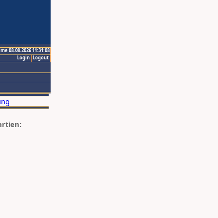
ime 08.08.2026 11:31:08
Login
Logout
artien: