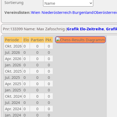
Sortierung
Vereinslisten:
Wien
Niederösterreich
Burgenland
Oberösterrei
Pnr:133399 Name: Max Zafoschnig (
Grafik Elo-Zeitreihe
,
Grafik
Periode
Elo
Partien
Pkt.
Okt. 2026
0
0
0
Jul. 2026
0
0
0
Apr. 2026
0
0
0
Jan. 2026
0
0
0
Okt. 2025
0
0
0
Jul. 2025
0
0
0
Apr. 2025
0
0
0
Jan. 2025
0
0
0
Okt. 2024
0
0
0
Jul. 2024
0
0
0
Apr. 2024
0
0
0
Jan. 2024
0
0
0