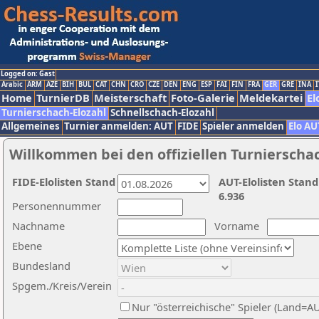
Logged on: Gast
Arabic
ARM
AZE
BIH
BUL
CAT
CHN
CRO
CZE
DEN
ENG
ESP
FAI
FIN
FRA
GER
GRE
INA
I
Home
TurnierDB
Meisterschaft
Foto-Galerie
Meldekartei
El
Turnierschach-Elozahl
Schnellschach-Elozahl
Allgemeines
Turnier anmelden: AUT
FIDE
Spieler anmelden
Elo AU
Willkommen bei den offiziellen Turnierscha
FIDE-Elolisten Stand
AUT-Elolisten Stand
6.936
Personennummer
Nachname
Vorname
Ebene
Bundesland
Spgem./Kreis/Verein
Nur "österreichische" Spieler (Land=A