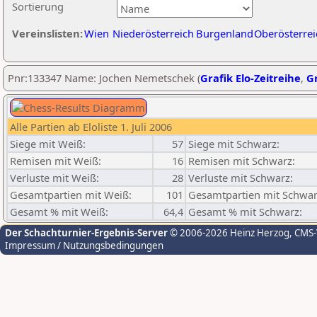
Sortierung
Vereinslisten:
Wien
Niederösterreich
Burgenland
Oberösterrei
Pnr:133347 Name: Jochen Nemetschek (
Grafik Elo-Zeitreihe
,
Gr
Alle Partien ab Eloliste 1. Juli 2006
Siege mit Weiß:
57
Siege mit Schwarz:
Remisen mit Weiß:
16
Remisen mit Schwarz:
Verluste mit Weiß:
28
Verluste mit Schwarz:
Gesamtpartien mit Weiß:
101
Gesamtpartien mit Schwar
Gesamt % mit Weiß:
64,4
Gesamt % mit Schwarz:
Der Schachturnier-Ergebnis-Server
© 2006-2026 Heinz Herzog
, CMS
Impressum / Nutzungsbedingungen