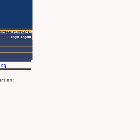
ime 07.08.2026 22:14:40
Login
Logout
artien: