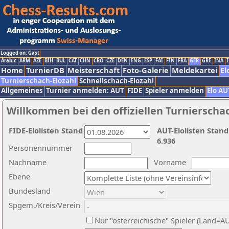
Logged on: Gast
Arabic
ARM
AZE
BIH
BUL
CAT
CHN
CRO
CZE
DEN
ENG
ESP
FAI
FIN
FRA
GER
GRE
INA
I
Home
TurnierDB
Meisterschaft
Foto-Galerie
Meldekartei
El
Turnierschach-Elozahl
Schnellschach-Elozahl
Allgemeines
Turnier anmelden: AUT
FIDE
Spieler anmelden
Elo AU
Willkommen bei den offiziellen Turnierscha
FIDE-Elolisten Stand
AUT-Elolisten Stand
6.936
Personennummer
Nachname
Vorname
Ebene
Bundesland
Spgem./Kreis/Verein
Nur "österreichische" Spieler (Land=A