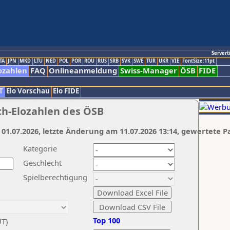
Servert
TA
JPN
MKD
LTU
NED
POL
POR
ROU
RUS
SRB
SVK
SWE
TUR
UKR
VIE
FontSize:11pt
ozahlen
FAQ
Onlineanmeldung
Swiss-Manager
ÖSB
FIDE
T
Elo Vorschau
Elo FIDE
ch-Elozahlen des ÖSB
 01.07.2026, letzte Änderung am 11.07.2026 13:14, gewertete P
Kategorie
Geschlecht
Spielberechtigung
Top 100
UT)