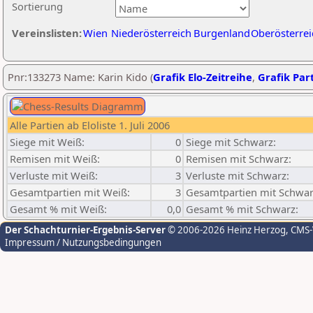
Sortierung
Vereinslisten:
Wien
Niederösterreich
Burgenland
Oberösterrei
Pnr:133273 Name: Karin Kido (
Grafik Elo-Zeitreihe
,
Grafik Part
Alle Partien ab Eloliste 1. Juli 2006
Siege mit Weiß:
0
Siege mit Schwarz:
Remisen mit Weiß:
0
Remisen mit Schwarz:
Verluste mit Weiß:
3
Verluste mit Schwarz:
Gesamtpartien mit Weiß:
3
Gesamtpartien mit Schwar
Gesamt % mit Weiß:
0,0
Gesamt % mit Schwarz:
Der Schachturnier-Ergebnis-Server
© 2006-2026 Heinz Herzog
, CMS
Impressum / Nutzungsbedingungen