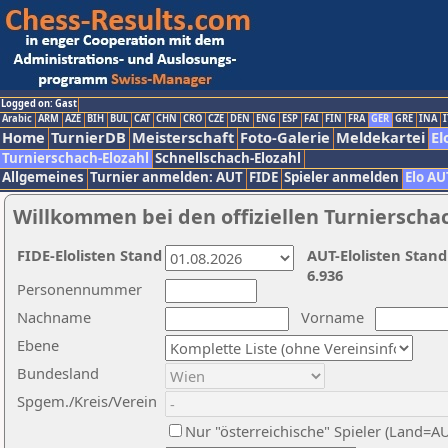
Logged on: Gast
Arabic
ARM
AZE
BIH
BUL
CAT
CHN
CRO
CZE
DEN
ENG
ESP
FAI
FIN
FRA
GER
GRE
INA
I
Home
TurnierDB
Meisterschaft
Foto-Galerie
Meldekartei
El
Turnierschach-Elozahl
Schnellschach-Elozahl
Allgemeines
Turnier anmelden: AUT
FIDE
Spieler anmelden
Elo AU
Willkommen bei den offiziellen Turnierscha
FIDE-Elolisten Stand
AUT-Elolisten Stand
6.936
Personennummer
Nachname
Vorname
Ebene
Bundesland
Spgem./Kreis/Verein
Nur "österreichische" Spieler (Land=A