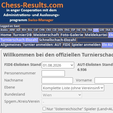
Logged on: Gast
Arabic
ARM
AZE
BIH
BUL
CAT
CHN
CRO
CZE
DEN
ENG
ESP
FAI
FIN
FRA
GER
GRE
INA
I
Home
TurnierDB
Meisterschaft
Foto-Galerie
Meldekartei
El
Turnierschach-Elozahl
Schnellschach-Elozahl
Allgemeines
Turnier anmelden: AUT
FIDE
Spieler anmelden
Elo AU
Willkommen bei den offiziellen Turnierscha
FIDE-Elolisten Stand
AUT-Elolisten Stand
6.936
Personennummer
Nachname
Vorname
Ebene
Bundesland
Spgem./Kreis/Verein
Nur "österreichische" Spieler (Land=A