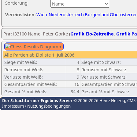
Sortierung
Vereinslisten:
Wien
Niederösterreich
Burgenland
Oberösterrei
Pnr:133100 Name: Peter Gorke (
Grafik Elo-Zeitreihe
,
Grafik Pa
Alle Partien ab Eloliste 1. Juli 2006
Siege mit Weiß:
4
Siege mit Schwarz:
Remisen mit Weiß:
3
Remisen mit Schwarz:
Verluste mit Weiß:
9
Verluste mit Schwarz:
Gesamtpartien mit Weiß:
16
Gesamtpartien mit Schwar
Gesamt % mit Weiß:
34,4
Gesamt % mit Schwarz:
Der Schachturnier-Ergebnis-Server
© 2006-2026 Heinz Herzog
, CMS
Impressum / Nutzungsbedingungen