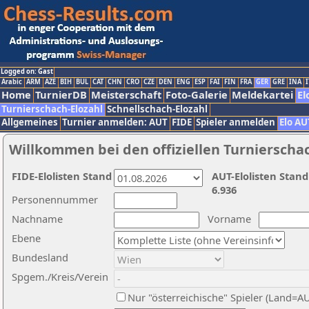
Logged on: Gast
Arabic
ARM
AZE
BIH
BUL
CAT
CHN
CRO
CZE
DEN
ENG
ESP
FAI
FIN
FRA
GER
GRE
INA
I
Home
TurnierDB
Meisterschaft
Foto-Galerie
Meldekartei
El
Turnierschach-Elozahl
Schnellschach-Elozahl
Allgemeines
Turnier anmelden: AUT
FIDE
Spieler anmelden
Elo AU
Willkommen bei den offiziellen Turnierscha
FIDE-Elolisten Stand
AUT-Elolisten Stand
6.936
Personennummer
Nachname
Vorname
Ebene
Bundesland
Spgem./Kreis/Verein
Nur "österreichische" Spieler (Land=A