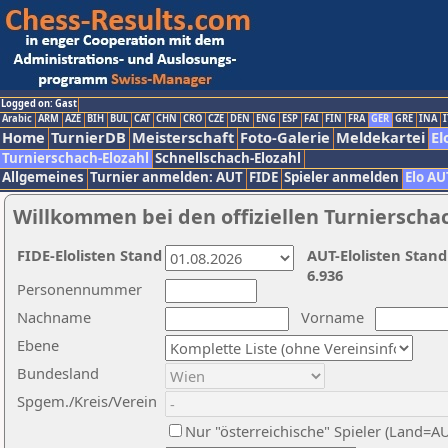
Logged on: Gast
Arabic
ARM
AZE
BIH
BUL
CAT
CHN
CRO
CZE
DEN
ENG
ESP
FAI
FIN
FRA
GER
GRE
INA
I
Home
TurnierDB
Meisterschaft
Foto-Galerie
Meldekartei
El
Turnierschach-Elozahl
Schnellschach-Elozahl
Allgemeines
Turnier anmelden: AUT
FIDE
Spieler anmelden
Elo AU
Willkommen bei den offiziellen Turnierscha
FIDE-Elolisten Stand
AUT-Elolisten Stand
6.936
Personennummer
Nachname
Vorname
Ebene
Bundesland
Spgem./Kreis/Verein
Nur "österreichische" Spieler (Land=A