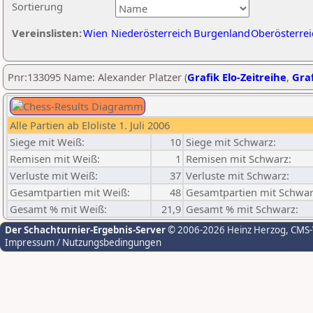
Sortierung
Vereinslisten:
Wien
Niederösterreich
Burgenland
Oberösterrei
Pnr:133095 Name: Alexander Platzer (
Grafik Elo-Zeitreihe
,
Graf
Alle Partien ab Eloliste 1. Juli 2006
Siege mit Weiß:
10
Siege mit Schwarz:
Remisen mit Weiß:
1
Remisen mit Schwarz:
Verluste mit Weiß:
37
Verluste mit Schwarz:
Gesamtpartien mit Weiß:
48
Gesamtpartien mit Schwar
Gesamt % mit Weiß:
21,9
Gesamt % mit Schwarz:
Der Schachturnier-Ergebnis-Server
© 2006-2026 Heinz Herzog
, CMS
Impressum / Nutzungsbedingungen