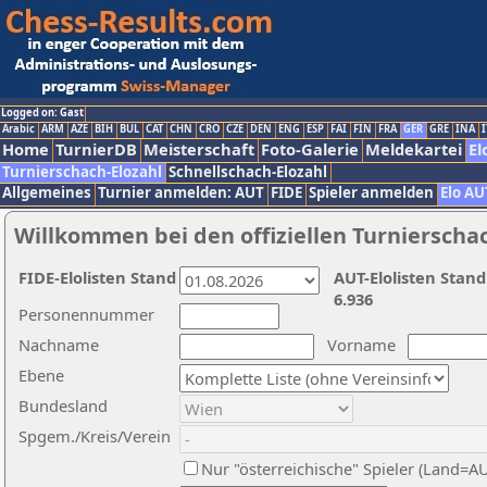
Logged on: Gast
Arabic
ARM
AZE
BIH
BUL
CAT
CHN
CRO
CZE
DEN
ENG
ESP
FAI
FIN
FRA
GER
GRE
INA
I
Home
TurnierDB
Meisterschaft
Foto-Galerie
Meldekartei
El
Turnierschach-Elozahl
Schnellschach-Elozahl
Allgemeines
Turnier anmelden: AUT
FIDE
Spieler anmelden
Elo AU
Willkommen bei den offiziellen Turnierscha
FIDE-Elolisten Stand
AUT-Elolisten Stand
6.936
Personennummer
Nachname
Vorname
Ebene
Bundesland
Spgem./Kreis/Verein
Nur "österreichische" Spieler (Land=A