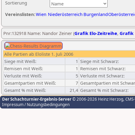
Sortierung
Vereinslisten:
Wien
Niederösterreich
Burgenland
Oberösterrei
Pnr:132918 Name: Nandor Zeiner (
Grafik Elo-Zeitreihe
,
Grafik 
Alle Partien ab Eloliste 1. Juli 2006
Siege mit Weiß:
1
Siege mit Schwarz:
Remisen mit Weiß:
1
Remisen mit Schwarz:
Verluste mit Weiß:
5
Verluste mit Schwarz:
Gesamtpartien mit Weiß:
7
Gesamtpartien mit Schwar
Gesamt % mit Weiß:
21,4
Gesamt % mit Schwarz:
Der Schachturnier-Ergebnis-Server
© 2006-2026 Heinz Herzog
, CMS
Impressum / Nutzungsbedingungen