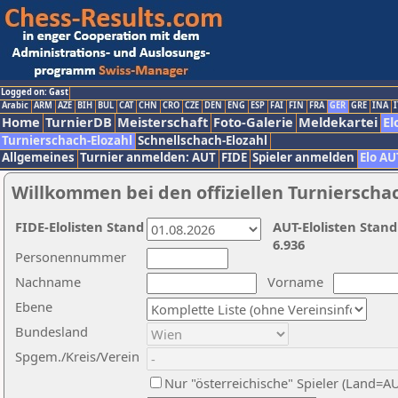
Logged on: Gast
Arabic
ARM
AZE
BIH
BUL
CAT
CHN
CRO
CZE
DEN
ENG
ESP
FAI
FIN
FRA
GER
GRE
INA
I
Home
TurnierDB
Meisterschaft
Foto-Galerie
Meldekartei
El
Turnierschach-Elozahl
Schnellschach-Elozahl
Allgemeines
Turnier anmelden: AUT
FIDE
Spieler anmelden
Elo AU
Willkommen bei den offiziellen Turnierscha
FIDE-Elolisten Stand
AUT-Elolisten Stand
6.936
Personennummer
Nachname
Vorname
Ebene
Bundesland
Spgem./Kreis/Verein
Nur "österreichische" Spieler (Land=A